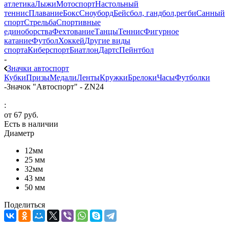
атлетика
Лыжи
Мотоспорт
Настольный
теннис
Плавание
Бокс
Сноуборд
Бейсбол, гандбол,регби
Санный
спорт
Стрельба
Спортивные
единоборства
Фехтование
Танцы
Теннис
Фигурное
катание
Футбол
Хоккей
Другие виды
спорта
Киберспорт
Биатлон
Дартс
Пейнтбол
-
Значки автоспорт
Кубки
Призы
Медали
Ленты
Кружки
Брелоки
Часы
Футболки
-
Значок "Автоспорт" - ZN24
:
от
67 руб.
Есть в наличии
Диаметр
12мм
25 мм
32мм
43 мм
50 мм
Поделиться