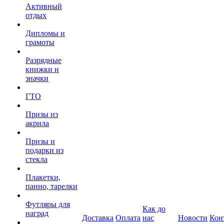
Активный
отдых
Дипломы и
грамоты
Разрядные
книжки и
значки
ГТО
Призы из
акрила
Призы и
подарки из
стекла
Плакетки,
панно, тарелки
Футляры для
Как до
наград
Доставка
Оплата
нас
Новости
Кон