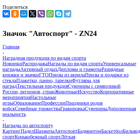
Поделиться
Значок "Автоспорт" - ZN24
Главная
-
Наградная продукция по видам спорта
Новинки
Распродажа
Награды по видам спорта
Универсальные
награды
Активный отдых
Дипломы и грамоты
Разрядные
книжки и значки
ГТО
Призы из акрила
Призы и подарки из
стекла
Плакетки, панно, тарелки
Футляры для
наград
Текстильная продукция
Сувениры с символикой
России, регионов, стран
Животные
Искусство
Корпоративные
мероприятия
Настольные
игры
Образование
Профессии
Праздники родов
войск
Семейные торжества
Гравировка
Сувениры
Дополненная
реальность
-
Награды по автоспорту
Картинг
Падел
Шахматы
Автоспорт
Бадминтон
Баскетбол
Бильяр
спорт
Конькобежный спорт
Лёгкая