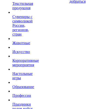
добраться
Текстильная
продукция
Сувениры с
символикой
России,
регионов,
стран
Животные
Искусство
Корпоративные
мероприятия
Настольные
игры
Образование
Профессии
Праздники
родов войск