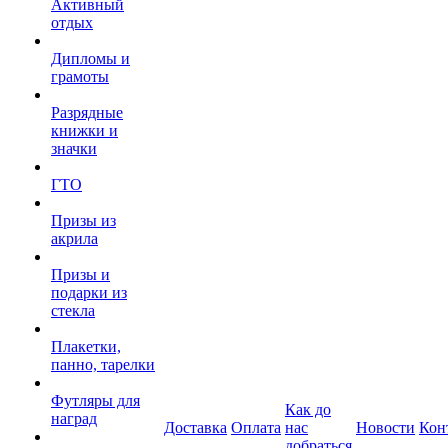
Активный
отдых
Дипломы и
грамоты
Разрядные
книжки и
значки
ГТО
Призы из
акрила
Призы и
подарки из
стекла
Плакетки,
панно, тарелки
Футляры для
Как до
наград
Доставка
Оплата
нас
Новости
Кон
добраться