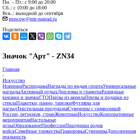
Пн. – Пт.: с 9:00 до 20:00
Сб..: с 10:00 до 18:00
Вск..: выходной до сентября
moscow@mir-nagrad.ru
Поделиться
Значок "Арт" - ZN34
Главная
-
Искусство
Новинки
Распродажа
Награды по видам спорта
Универсальные
награды
Активный отдых
Дипломы и грамоты
Разрядные
книжки и значки
ГТО
Призы из акрила
Призы и подарки из
стекла
Плакетки, панно, тарелки
Футляры для
наград
Текстильная продукция
Сувениры с символикой
России, регионов, стран
Животные
Искусство
Корпоративные
мероприятия
Настольные
игры
Образование
Профессии
Праздники родов
войск
Семейные торжества
Гравировка
Сувениры
Дополненная
реальность