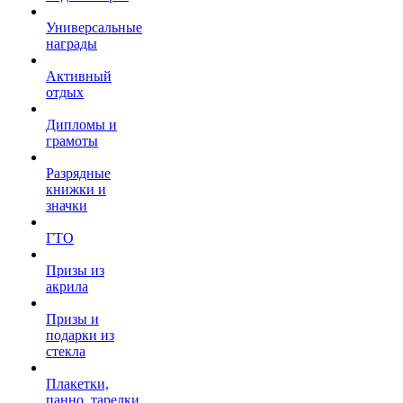
Универсальные
награды
Активный
отдых
Дипломы и
грамоты
Разрядные
книжки и
значки
ГТО
Призы из
акрила
Призы и
подарки из
стекла
Плакетки,
панно, тарелки