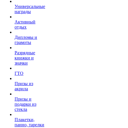
Универсальные
награды
Активный
отдых
Дипломы и
грамоты
Разрядные
книжки и
значки
ГТО
Призы из
акрила
Призы и
подарки из
стекла
Плакетки,
панно, тарелки