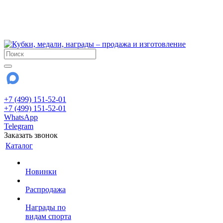
!!! Внимание !!!
6 и 7 августа - магазин работает до 18:00
15 августа - выходной
До сентября Воскресенье - выходной день.
+7 (499) 151-52-01
+7 (499) 151-52-01
WhatsApp
Telegram
Заказать звонок
Каталог
Новинки
Распродажа
Награды по
видам спорта