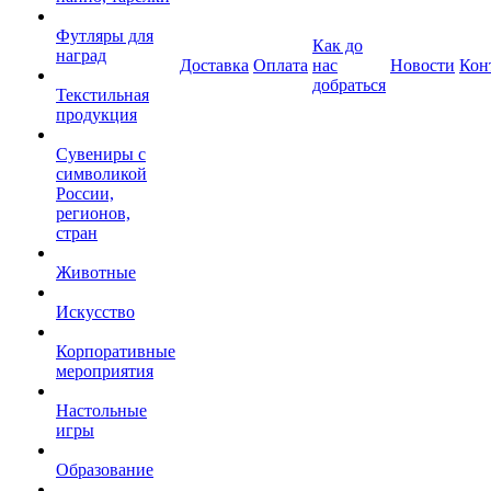
Футляры для
Как до
наград
Доставка
Оплата
нас
Новости
Кон
добраться
Текстильная
продукция
Сувениры с
символикой
России,
регионов,
стран
Животные
Искусство
Корпоративные
мероприятия
Настольные
игры
Образование