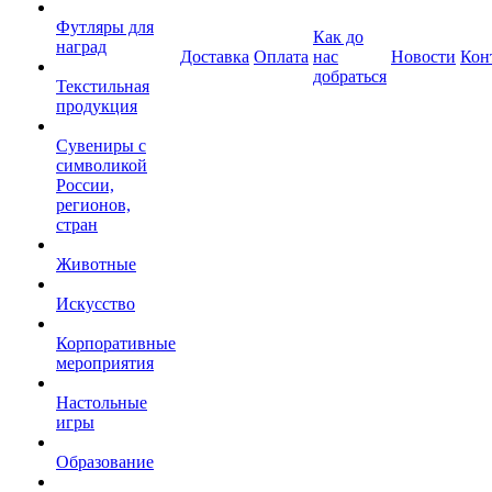
Футляры для
Как до
наград
Доставка
Оплата
нас
Новости
Кон
добраться
Текстильная
продукция
Сувениры с
символикой
России,
регионов,
стран
Животные
Искусство
Корпоративные
мероприятия
Настольные
игры
Образование