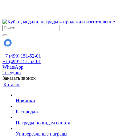
!!! Внимание !!!
28 июля и 3 августа - магазин работает до 18:00
До сентября Воскресенье - выходной день.
+7 (499) 151-52-01
+7 (499) 151-52-01
WhatsApp
Telegram
Заказать звонок
Каталог
Новинки
Распродажа
Награды по видам спорта
Универсальные награды