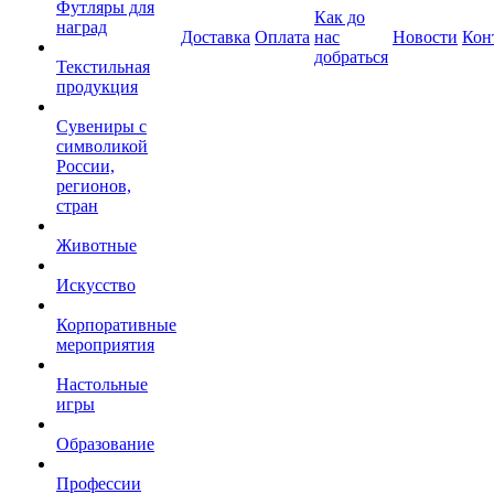
Футляры для
Как до
наград
Доставка
Оплата
нас
Новости
Кон
добраться
Текстильная
продукция
Сувениры с
символикой
России,
регионов,
стран
Животные
Искусство
Корпоративные
мероприятия
Настольные
игры
Образование
Профессии