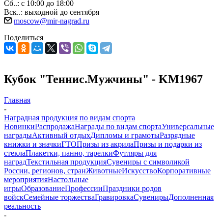
Сб..: с 10:00 до 18:00
Вск..: выходной до сентября
moscow@mir-nagrad.ru
Поделиться
Кубок "Теннис.Мужчины" - KM1967
Главная
-
Наградная продукция по видам спорта
Новинки
Распродажа
Награды по видам спорта
Универсальные
награды
Активный отдых
Дипломы и грамоты
Разрядные
книжки и значки
ГТО
Призы из акрила
Призы и подарки из
стекла
Плакетки, панно, тарелки
Футляры для
наград
Текстильная продукция
Сувениры с символикой
России, регионов, стран
Животные
Искусство
Корпоративные
мероприятия
Настольные
игры
Образование
Профессии
Праздники родов
войск
Семейные торжества
Гравировка
Сувениры
Дополненная
реальность
-