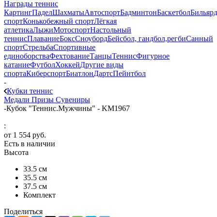
Награды теннис
Картинг
Падел
Шахматы
Автоспорт
Бадминтон
Баскетбол
Бильяр
спорт
Конькобежный спорт
Лёгкая
атлетика
Лыжи
Мотоспорт
Настольный
теннис
Плавание
Бокс
Сноуборд
Бейсбол, гандбол,регби
Санный
спорт
Стрельба
Спортивные
единоборства
Фехтование
Танцы
Теннис
Фигурное
катание
Футбол
Хоккей
Другие виды
спорта
Киберспорт
Биатлон
Дартс
Пейнтбол
-
Кубки теннис
Медали
Призы
Сувениры
-
Кубок "Теннис.Мужчины" - KM1967
:
от
1 554 руб.
Есть в наличии
Высота
33.5 см
35.5 см
37.5 см
Комплект
Поделиться