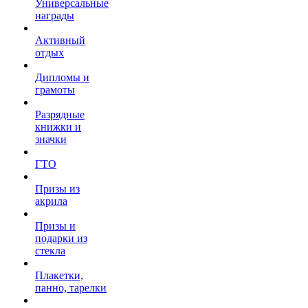
Универсальные
награды
Активный
отдых
Дипломы и
грамоты
Разрядные
книжки и
значки
ГТО
Призы из
акрила
Призы и
подарки из
стекла
Плакетки,
панно, тарелки