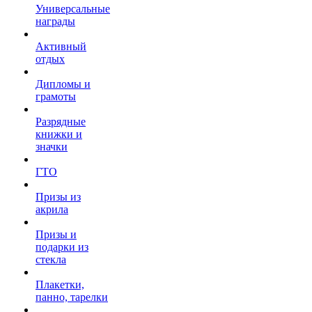
Универсальные
награды
Активный
отдых
Дипломы и
грамоты
Разрядные
книжки и
значки
ГТО
Призы из
акрила
Призы и
подарки из
стекла
Плакетки,
панно, тарелки