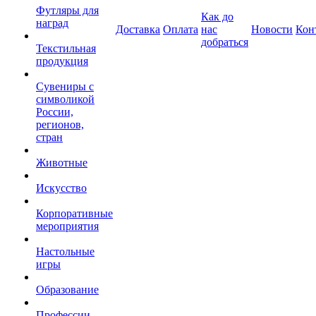
Футляры для
Как до
наград
Доставка
Оплата
нас
Новости
Кон
добраться
Текстильная
продукция
Сувениры с
символикой
России,
регионов,
стран
Животные
Искусство
Корпоративные
мероприятия
Настольные
игры
Образование
Профессии