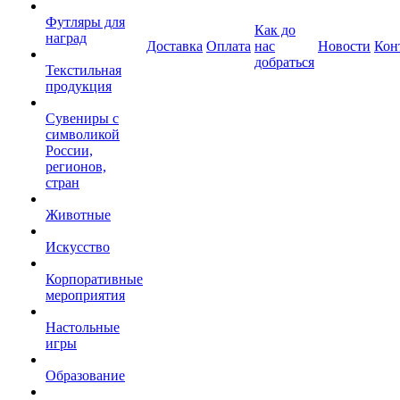
Футляры для
Как до
наград
Доставка
Оплата
нас
Новости
Кон
добраться
Текстильная
продукция
Сувениры с
символикой
России,
регионов,
стран
Животные
Искусство
Корпоративные
мероприятия
Настольные
игры
Образование