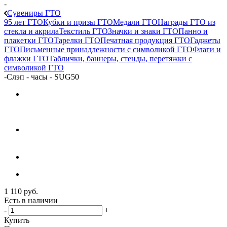
-
Сувениры ГТО
95 лет ГТО
Кубки и призы ГТО
Медали ГТО
Награды ГТО из
стекла и акрила
Текстиль ГТО
Значки и знаки ГТО
Панно и
плакетки ГТО
Тарелки ГТО
Печатная продукция ГТО
Гаджеты
ГТО
Письменные принадлежности с символикой ГТО
Флаги и
флажки ГТО
Таблички, баннеры, стенды, перетяжки с
символикой ГТО
-
Слэп - часы - SUG50
1 110
руб.
Есть в наличии
-
+
Купить