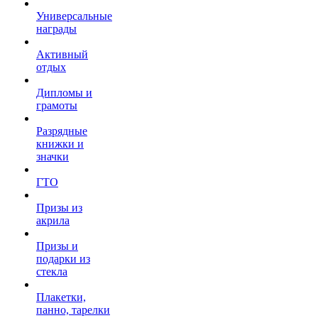
Универсальные
награды
Активный
отдых
Дипломы и
грамоты
Разрядные
книжки и
значки
ГТО
Призы из
акрила
Призы и
подарки из
стекла
Плакетки,
панно, тарелки