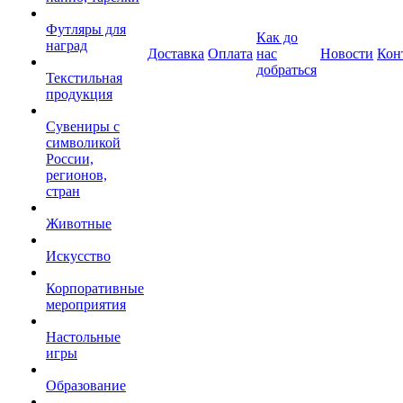
Футляры для
Как до
наград
Доставка
Оплата
нас
Новости
Кон
добраться
Текстильная
продукция
Сувениры с
символикой
России,
регионов,
стран
Животные
Искусство
Корпоративные
мероприятия
Настольные
игры
Образование