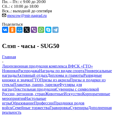
Пн. – Пт.: с 9:00 до 20:00
Сб..: с 10:00 до 18:00
Вск..: выходной до сентября
moscow@mir-nagrad.ru
Поделиться
Слэп - часы - SUG50
Главная
-
Лицензионная продукция комплекса ВФСК «ГТО»
Новинки
Распродажа
Награды по видам спорта
Универсальные
награды
Активный отдых
Дипломы и грамоты
Разрядные
книжки и значки
ГТО
Призы из акрила
Призы и подарки из
стекла
Плакетки, панно, тарелки
Футляры для
наград
Текстильная продукция
Сувениры с символикой
России, регионов, стран
Животные
Искусство
Корпоративные
мероприятия
Настольные
игры
Образование
Профессии
Праздники родов
войск
Семейные торжества
Гравировка
Сувениры
Дополненная
реальность