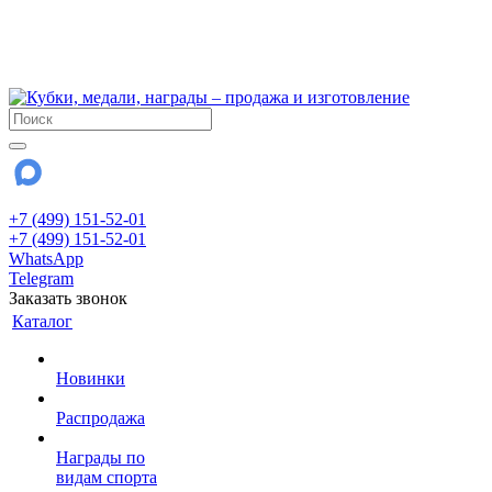
!!! Внимание !!!
6 и 7 августа - магазин работает до 18:00
15 августа - выходной
До сентября Воскресенье - выходной день.
+7 (499) 151-52-01
+7 (499) 151-52-01
WhatsApp
Telegram
Заказать звонок
Каталог
Новинки
Распродажа
Награды по
видам спорта