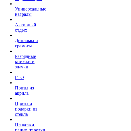
Универсальные
награды
Активный
отдых
Дипломы и
грамоты
Разрядные
книжки и
значки
ГТО
Призы из
акрила
Призы и
подарки из
стекла
Плакетки,
панно, тарелки