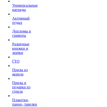
Универсальные
награды
Активный
отдых
Дипломы и
грамоты
Разрядные
книжки и
значки
ГТО
Призы из
акрила
Призы и
подарки из
стекла
Плакетки,
панно, тарелки