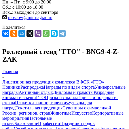
Пн. – Пт.: с 9:00 до 20:00
Сб..: с 10:00 до 18:00
Вск..: выходной до сентября
moscow@mir-nagrad.ru
Поделиться
Роллерный стенд "ГТО" - BNG9-4-Z-
ZAK
Главная
-
Лицензионная продукция комплекса ВФСК «ГТО»
Новинки
Распродажа
Награды по видам спорта
Универсальные
награды
Активный отдых
Дипломы и грамоты
Разрядные
книжки и значки
ГТО
Призы из акрила
Призы и подарки из
стекла
Плакетки, панно, тарелки
Футляры для
наград
Текстильная продукция
Сувениры с символикой
России, регионов, стран
Животные
Искусство
Корпоративные
мероприятия
Настольные
игры
Образование
Профессии
Праздники родов
войск
Семейные торжества
Гравировка
Сувениры
Дополненная