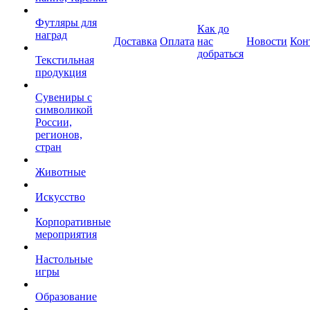
Футляры для
Как до
наград
Доставка
Оплата
нас
Новости
Кон
добраться
Текстильная
продукция
Сувениры с
символикой
России,
регионов,
стран
Животные
Искусство
Корпоративные
мероприятия
Настольные
игры
Образование