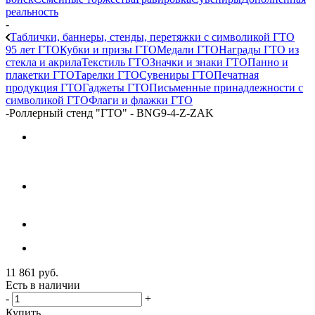
реальность
-
Таблички, баннеры, стенды, перетяжки с символикой ГТО
95 лет ГТО
Кубки и призы ГТО
Медали ГТО
Награды ГТО из
стекла и акрила
Текстиль ГТО
Значки и знаки ГТО
Панно и
плакетки ГТО
Тарелки ГТО
Сувениры ГТО
Печатная
продукция ГТО
Гаджеты ГТО
Письменные принадлежности с
символикой ГТО
Флаги и флажки ГТО
-
Роллерный стенд "ГТО" - BNG9-4-Z-ZAK
11 861
руб.
Есть в наличии
-
+
Купить