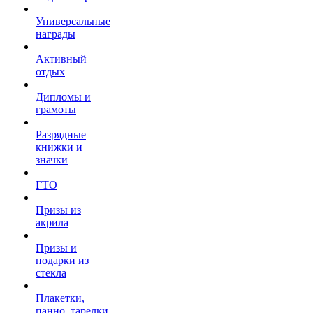
Универсальные
награды
Активный
отдых
Дипломы и
грамоты
Разрядные
книжки и
значки
ГТО
Призы из
акрила
Призы и
подарки из
стекла
Плакетки,
панно, тарелки