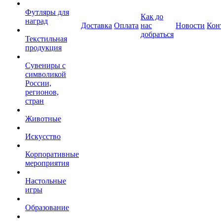
Футляры для
Как до
наград
Доставка
Оплата
нас
Новости
Кон
добраться
Текстильная
продукция
Сувениры с
символикой
России,
регионов,
стран
Животные
Искусство
Корпоративные
мероприятия
Настольные
игры
Образование