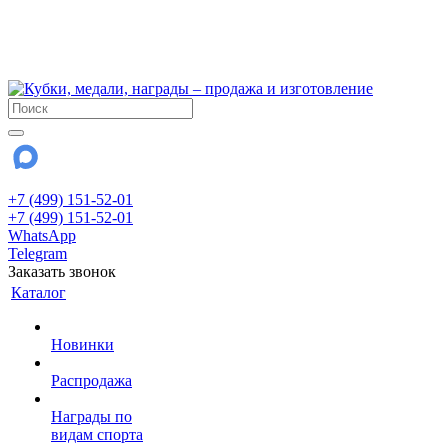
!!! Внимание !!!
6 и 7 августа - магазин работает до 18:00
15 августа - выходной
До сентября Воскресенье - выходной день.
+7 (499) 151-52-01
+7 (499) 151-52-01
WhatsApp
Telegram
Заказать звонок
Каталог
Новинки
Распродажа
Награды по
видам спорта