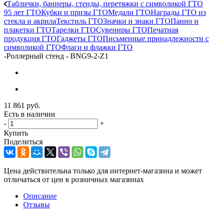
Таблички, баннеры, стенды, перетяжки с символикой ГТО
95 лет ГТО
Кубки и призы ГТО
Медали ГТО
Награды ГТО из
стекла и акрила
Текстиль ГТО
Значки и знаки ГТО
Панно и
плакетки ГТО
Тарелки ГТО
Сувениры ГТО
Печатная
продукция ГТО
Гаджеты ГТО
Письменные принадлежности с
символикой ГТО
Флаги и флажки ГТО
-
Роллерный стенд - BNG9-2-Z1
11 861
руб.
Есть в наличии
-
+
Купить
Поделиться
Цена действительна только для интернет-магазина и может
отличаться от цен в розничных магазинах
Описание
Отзывы