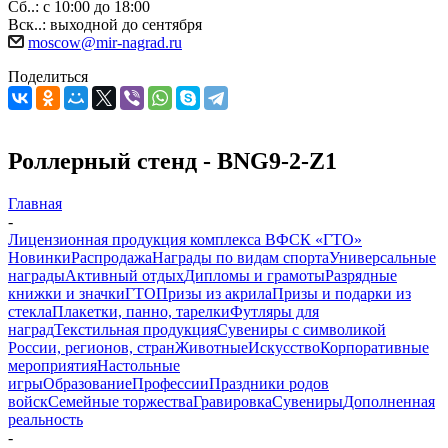
Сб..: с 10:00 до 18:00
Вск..: выходной до сентября
moscow@mir-nagrad.ru
Поделиться
Роллерный стенд - BNG9-2-Z1
Главная
-
Лицензионная продукция комплекса ВФСК «ГТО»
Новинки
Распродажа
Награды по видам спорта
Универсальные
награды
Активный отдых
Дипломы и грамоты
Разрядные
книжки и значки
ГТО
Призы из акрила
Призы и подарки из
стекла
Плакетки, панно, тарелки
Футляры для
наград
Текстильная продукция
Сувениры с символикой
России, регионов, стран
Животные
Искусство
Корпоративные
мероприятия
Настольные
игры
Образование
Профессии
Праздники родов
войск
Семейные торжества
Гравировка
Сувениры
Дополненная
реальность
-