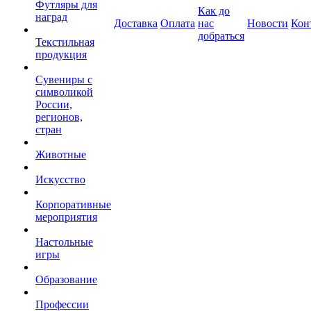
Футляры для
Как до
наград
Доставка
Оплата
нас
Новости
Кон
добраться
Текстильная
продукция
Сувениры с
символикой
России,
регионов,
стран
Животные
Искусство
Корпоративные
мероприятия
Настольные
игры
Образование
Профессии