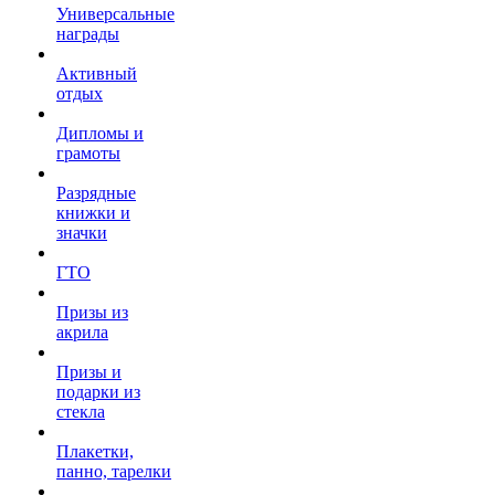
Универсальные
награды
Активный
отдых
Дипломы и
грамоты
Разрядные
книжки и
значки
ГТО
Призы из
акрила
Призы и
подарки из
стекла
Плакетки,
панно, тарелки