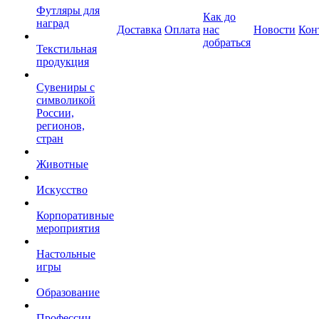
Футляры для
Как до
наград
Доставка
Оплата
нас
Новости
Кон
добраться
Текстильная
продукция
Сувениры с
символикой
России,
регионов,
стран
Животные
Искусство
Корпоративные
мероприятия
Настольные
игры
Образование
Профессии