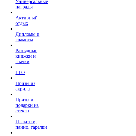
Универсальные
награды
Активный
отдых
Дипломы и
грамоты
Разрядные
книжки и
значки
ГТО
Призы из
акрила
Призы и
подарки из
стекла
Плакетки,
панно, тарелки