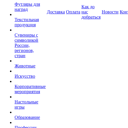
Футляры для
Как до
наград
Доставка
Оплата
нас
Новости
Кон
добраться
Текстильная
продукция
Сувениры с
символикой
России,
регионов,
стран
Животные
Искусство
Корпоративные
мероприятия
Настольные
игры
Образование
Профессии