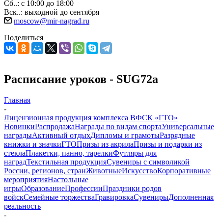
Сб..: с 10:00 до 18:00
Вск..: выходной до сентября
moscow@mir-nagrad.ru
Поделиться
Расписание уроков - SUG72a
Главная
-
Лицензионная продукция комплекса ВФСК «ГТО»
Новинки
Распродажа
Награды по видам спорта
Универсальные
награды
Активный отдых
Дипломы и грамоты
Разрядные
книжки и значки
ГТО
Призы из акрила
Призы и подарки из
стекла
Плакетки, панно, тарелки
Футляры для
наград
Текстильная продукция
Сувениры с символикой
России, регионов, стран
Животные
Искусство
Корпоративные
мероприятия
Настольные
игры
Образование
Профессии
Праздники родов
войск
Семейные торжества
Гравировка
Сувениры
Дополненная
реальность
-