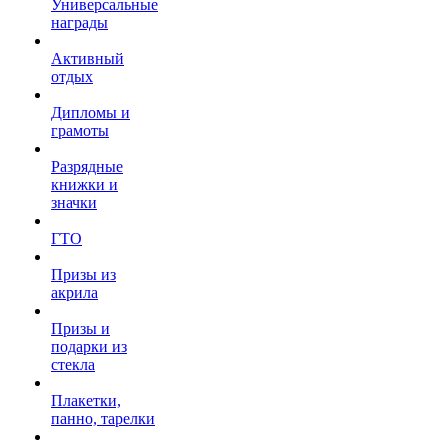
Универсальные
награды
Активный
отдых
Дипломы и
грамоты
Разрядные
книжки и
значки
ГТО
Призы из
акрила
Призы и
подарки из
стекла
Плакетки,
панно, тарелки