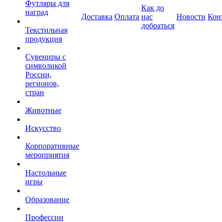
Футляры для
Как до
наград
Доставка
Оплата
нас
Новости
Кон
добраться
Текстильная
продукция
Сувениры с
символикой
России,
регионов,
стран
Животные
Искусство
Корпоративные
мероприятия
Настольные
игры
Образование
Профессии