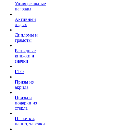
Универсальные
награды
Активный
отдых
Дипломы и
грамоты
Разрядные
книжки и
значки
ГТО
Призы из
акрила
Призы и
подарки из
стекла
Плакетки,
панно, тарелки