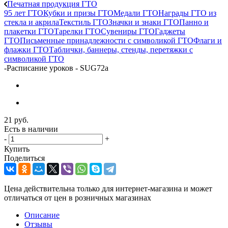
Печатная продукция ГТО
95 лет ГТО
Кубки и призы ГТО
Медали ГТО
Награды ГТО из
стекла и акрила
Текстиль ГТО
Значки и знаки ГТО
Панно и
плакетки ГТО
Тарелки ГТО
Сувениры ГТО
Гаджеты
ГТО
Письменные принадлежности с символикой ГТО
Флаги и
флажки ГТО
Таблички, баннеры, стенды, перетяжки с
символикой ГТО
-
Расписание уроков - SUG72a
21
руб.
Есть в наличии
-
+
Купить
Поделиться
Цена действительна только для интернет-магазина и может
отличаться от цен в розничных магазинах
Описание
Отзывы