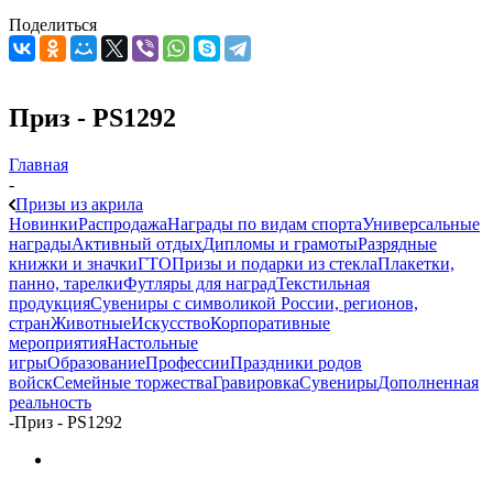
Поделиться
Приз - PS1292
Главная
-
Призы из акрила
Новинки
Распродажа
Награды по видам спорта
Универсальные
награды
Активный отдых
Дипломы и грамоты
Разрядные
книжки и значки
ГТО
Призы и подарки из стекла
Плакетки,
панно, тарелки
Футляры для наград
Текстильная
продукция
Сувениры с символикой России, регионов,
стран
Животные
Искусство
Корпоративные
мероприятия
Настольные
игры
Образование
Профессии
Праздники родов
войск
Семейные торжества
Гравировка
Сувениры
Дополненная
реальность
-
Приз - PS1292