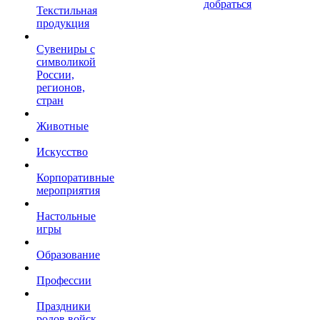
добраться
Текстильная
продукция
Сувениры с
символикой
России,
регионов,
стран
Животные
Искусство
Корпоративные
мероприятия
Настольные
игры
Образование
Профессии
Праздники
родов войск