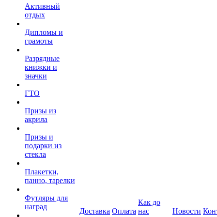
Активный
отдых
Дипломы и
грамоты
Разрядные
книжки и
значки
ГТО
Призы из
акрила
Призы и
подарки из
стекла
Плакетки,
панно, тарелки
Футляры для
Как до
наград
Доставка
Оплата
нас
Новости
Кон