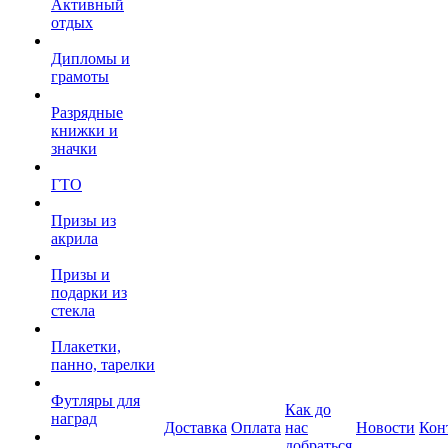
Активный
отдых
Дипломы и
грамоты
Разрядные
книжки и
значки
ГТО
Призы из
акрила
Призы и
подарки из
стекла
Плакетки,
панно, тарелки
Футляры для
Как до
наград
Доставка
Оплата
нас
Новости
Кон
добраться