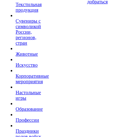
добраться
Текстильная
продукция
Сувениры с
символикой
России,
регионов,
стран
Животные
Искусство
Корпоративные
мероприятия
Настольные
игры
Образование
Профессии
Праздники
родов войск