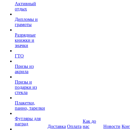
Активный
отдых
Дипломы и
грамоты
Разрядные
книжки и
значки
ГТО
Призы из
акрила
Призы и
подарки из
стекла
Плакетки,
панно, тарелки
Футляры для
Как до
наград
Доставка
Оплата
нас
Новости
Кон