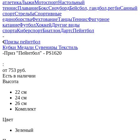
атлетика
Лыжи
Мотоспорт
Настольный
теннис
Плавание
Бокс
Сноуборд
Бейсбол, гандбол,регби
Санный
спорт
Стрельба
Спортивные
единоборства
Фехтование
Танцы
Теннис
Фигурное
катание
Футбол
Хоккей
Другие виды
спорта
Киберспорт
Биатлон
Дартс
Пейнтбол
-
Призы пейнтбол
Кубки
Медали
Сувениры
Текстиль
-
Приз "Пейнтбол" - PS1620
:
от
753 руб.
Есть в наличии
Высота
22 см
24 см
26 см
Комплект
Цвет
Зеленый