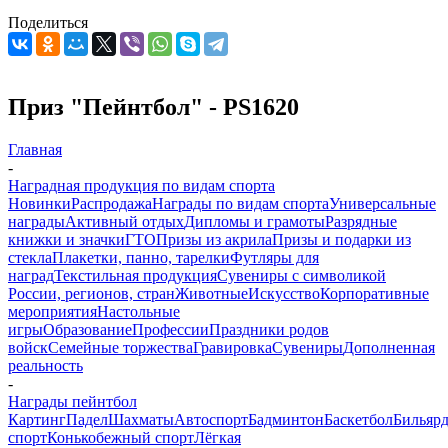
Поделиться
Приз "Пейнтбол" - PS1620
Главная
-
Наградная продукция по видам спорта
Новинки
Распродажа
Награды по видам спорта
Универсальные
награды
Активный отдых
Дипломы и грамоты
Разрядные
книжки и значки
ГТО
Призы из акрила
Призы и подарки из
стекла
Плакетки, панно, тарелки
Футляры для
наград
Текстильная продукция
Сувениры с символикой
России, регионов, стран
Животные
Искусство
Корпоративные
мероприятия
Настольные
игры
Образование
Профессии
Праздники родов
войск
Семейные торжества
Гравировка
Сувениры
Дополненная
реальность
-
Награды пейнтбол
Картинг
Падел
Шахматы
Автоспорт
Бадминтон
Баскетбол
Бильяр
спорт
Конькобежный спорт
Лёгкая