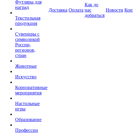
Футляры для
Как до
наград
Доставка
Оплата
нас
Новости
Кон
добраться
Текстильная
продукция
Сувениры с
символикой
России,
регионов,
стран
Животные
Искусство
Корпоративные
мероприятия
Настольные
игры
Образование
Профессии