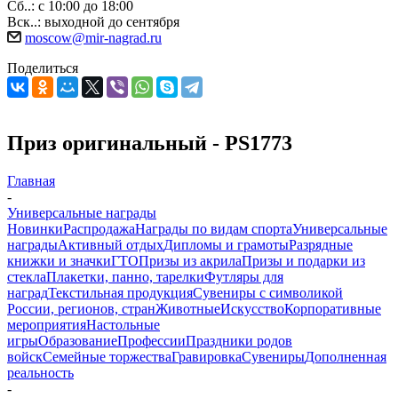
Сб..: с 10:00 до 18:00
Вск..: выходной до сентября
moscow@mir-nagrad.ru
Поделиться
Приз оригинальный - PS1773
Главная
-
Универсальные награды
Новинки
Распродажа
Награды по видам спорта
Универсальные
награды
Активный отдых
Дипломы и грамоты
Разрядные
книжки и значки
ГТО
Призы из акрила
Призы и подарки из
стекла
Плакетки, панно, тарелки
Футляры для
наград
Текстильная продукция
Сувениры с символикой
России, регионов, стран
Животные
Искусство
Корпоративные
мероприятия
Настольные
игры
Образование
Профессии
Праздники родов
войск
Семейные торжества
Гравировка
Сувениры
Дополненная
реальность
-