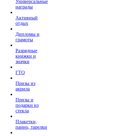
Универсальные
награды
Активный
отдых
Дипломы и
грамоты
Разрядные
книжки и
значки
ГТО
Призы из
акрила
Призы и
подарки из
стекла
Плакетки,
панно, тарелки