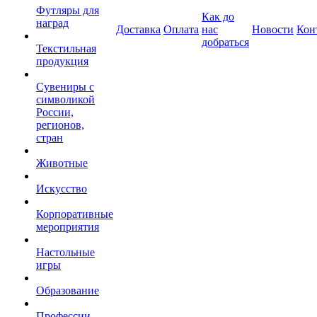
Футляры для
Как до
наград
Доставка
Оплата
нас
Новости
Кон
добраться
Текстильная
продукция
Сувениры с
символикой
России,
регионов,
стран
Животные
Искусство
Корпоративные
мероприятия
Настольные
игры
Образование
Профессии