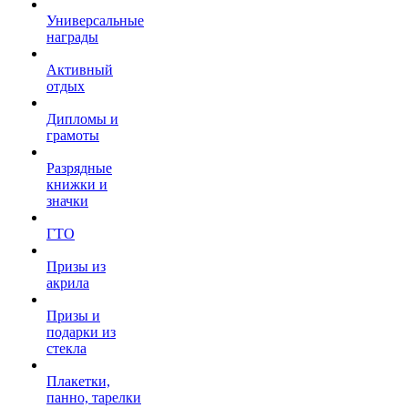
Универсальные
награды
Активный
отдых
Дипломы и
грамоты
Разрядные
книжки и
значки
ГТО
Призы из
акрила
Призы и
подарки из
стекла
Плакетки,
панно, тарелки