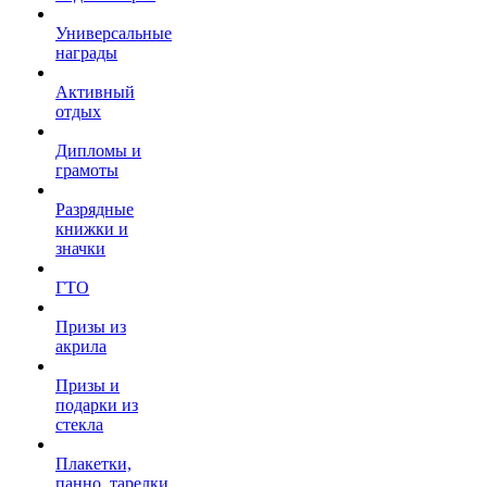
Универсальные
награды
Активный
отдых
Дипломы и
грамоты
Разрядные
книжки и
значки
ГТО
Призы из
акрила
Призы и
подарки из
стекла
Плакетки,
панно, тарелки