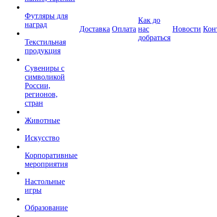
Футляры для
Как до
наград
Доставка
Оплата
нас
Новости
Кон
добраться
Текстильная
продукция
Сувениры с
символикой
России,
регионов,
стран
Животные
Искусство
Корпоративные
мероприятия
Настольные
игры
Образование