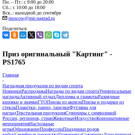
Пн. – Пт.: с 9:00 до 20:00
Сб..: с 10:00 до 18:00
Вск..: выходной до сентября
moscow@mir-nagrad.ru
Поделиться
Приз оригинальный "Картинг" -
PS1765
Главная
-
Наградная продукция по видам спорта
Новинки
Распродажа
Награды по видам спорта
Универсальные
награды
Активный отдых
Дипломы и грамоты
Разрядные
книжки и значки
ГТО
Призы из акрила
Призы и подарки из
стекла
Плакетки, панно, тарелки
Футляры для
наград
Текстильная продукция
Сувениры с символикой
России, регионов, стран
Животные
Искусство
Корпоративные
мероприятия
Настольные
игры
Образование
Профессии
Праздники родов
войск
Семейные торжества
Гравировка
Сувениры
Дополненная