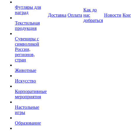
Футляры для
Как до
наград
Доставка
Оплата
нас
Новости
Кон
добраться
Текстильная
продукция
Сувениры с
символикой
России,
регионов,
стран
Животные
Искусство
Корпоративные
мероприятия
Настольные
игры
Образование