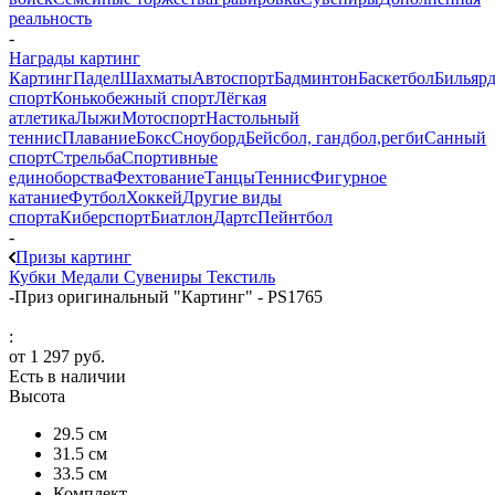
реальность
-
Награды картинг
Картинг
Падел
Шахматы
Автоспорт
Бадминтон
Баскетбол
Бильяр
спорт
Конькобежный спорт
Лёгкая
атлетика
Лыжи
Мотоспорт
Настольный
теннис
Плавание
Бокс
Сноуборд
Бейсбол, гандбол,регби
Санный
спорт
Стрельба
Спортивные
единоборства
Фехтование
Танцы
Теннис
Фигурное
катание
Футбол
Хоккей
Другие виды
спорта
Киберспорт
Биатлон
Дартс
Пейнтбол
-
Призы картинг
Кубки
Медали
Сувениры
Текстиль
-
Приз оригинальный "Картинг" - PS1765
:
от
1 297 руб.
Есть в наличии
Высота
29.5 см
31.5 см
33.5 см
Комплект