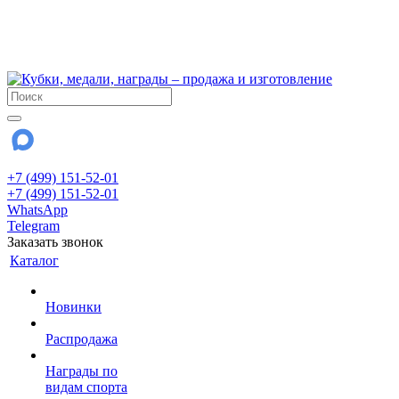
!!! Внимание !!!
6 и 7 августа - магазин работает до 18:00
15 августа - выходной
До сентября Воскресенье - выходной день.
+7 (499) 151-52-01
+7 (499) 151-52-01
WhatsApp
Telegram
Заказать звонок
Каталог
Новинки
Распродажа
Награды по
видам спорта