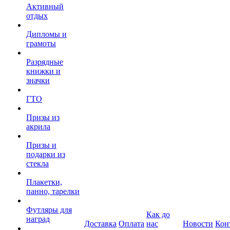
Активный
отдых
Дипломы и
грамоты
Разрядные
книжки и
значки
ГТО
Призы из
акрила
Призы и
подарки из
стекла
Плакетки,
панно, тарелки
Футляры для
Как до
наград
Доставка
Оплата
нас
Новости
Кон