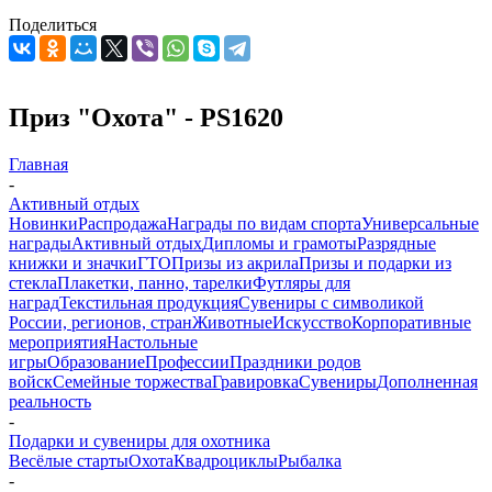
Поделиться
Приз "Охота" - PS1620
Главная
-
Активный отдых
Новинки
Распродажа
Награды по видам спорта
Универсальные
награды
Активный отдых
Дипломы и грамоты
Разрядные
книжки и значки
ГТО
Призы из акрила
Призы и подарки из
стекла
Плакетки, панно, тарелки
Футляры для
наград
Текстильная продукция
Сувениры с символикой
России, регионов, стран
Животные
Искусство
Корпоративные
мероприятия
Настольные
игры
Образование
Профессии
Праздники родов
войск
Семейные торжества
Гравировка
Сувениры
Дополненная
реальность
-
Подарки и сувениры для охотника
Весёлые старты
Охота
Квадроциклы
Рыбалка
-