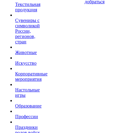
добраться
Текстильная
продукция
Сувениры с
символикой
России,
регионов,
стран
Животные
Искусство
Корпоративные
мероприятия
Настольные
игры
Образование
Профессии
Праздники
родов войск