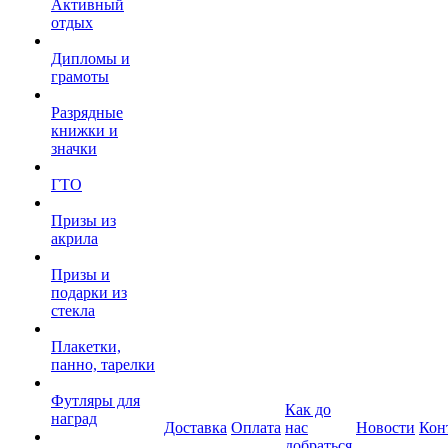
Активный
отдых
Дипломы и
грамоты
Разрядные
книжки и
значки
ГТО
Призы из
акрила
Призы и
подарки из
стекла
Плакетки,
панно, тарелки
Футляры для
Как до
наград
Доставка
Оплата
нас
Новости
Кон
добраться