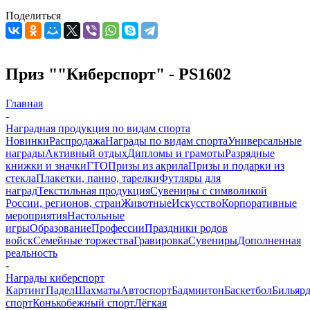
Поделиться
Приз ""Киберспорт" - PS1602
Главная
-
Наградная продукция по видам спорта
Новинки
Распродажа
Награды по видам спорта
Универсальные
награды
Активный отдых
Дипломы и грамоты
Разрядные
книжки и значки
ГТО
Призы из акрила
Призы и подарки из
стекла
Плакетки, панно, тарелки
Футляры для
наград
Текстильная продукция
Сувениры с символикой
России, регионов, стран
Животные
Искусство
Корпоративные
мероприятия
Настольные
игры
Образование
Профессии
Праздники родов
войск
Семейные торжества
Гравировка
Сувениры
Дополненная
реальность
-
Награды киберспорт
Картинг
Падел
Шахматы
Автоспорт
Бадминтон
Баскетбол
Бильяр
спорт
Конькобежный спорт
Лёгкая