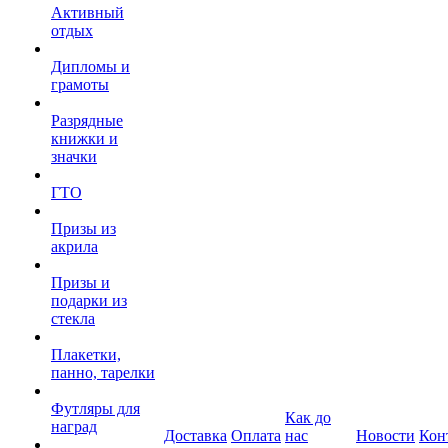
Активный
отдых
Дипломы и
грамоты
Разрядные
книжки и
значки
ГТО
Призы из
акрила
Призы и
подарки из
стекла
Плакетки,
панно, тарелки
Футляры для
Как до
наград
Доставка
Оплата
нас
Новости
Кон