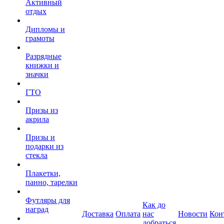
Активный
отдых
Дипломы и
грамоты
Разрядные
книжки и
значки
ГТО
Призы из
акрила
Призы и
подарки из
стекла
Плакетки,
панно, тарелки
Футляры для
Как до
наград
Доставка
Оплата
нас
Новости
Кон
добраться