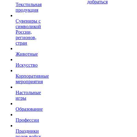
добраться
Текстильная
продукция
Сувениры с
символикой
России,
регионов,
стран
Животные
Искусство
Корпоративные
мероприятия
Настольные
игры
Образование
Профессии
Праздники
родов войск