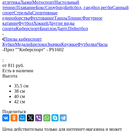
атлетика
Лыжи
Мотоспорт
Настольный
теннис
Плавание
Бокс
Сноуборд
Бейсбол, гандбол,регби
Санный
спорт
Стрельба
Спортивные
единоборства
Фехтование
Танцы
Теннис
Фигурное
катание
Футбол
Хоккей
Другие виды
спорта
Киберспорт
Биатлон
Дартс
Пейнтбол
-
Призы киберспорт
Кубки
Медали
Брелоки
Значки
Кружки
Футболки
Часы
-
Приз ""Киберспорт" - PS1602
:
от
811 руб.
Есть в наличии
Высота
35.5 см
38 см
40 см
42 см
Поделиться
Цена действительна только для интернет-магазина и может