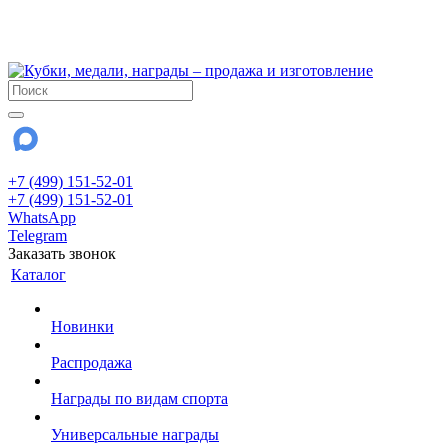
!!! Внимание !!!
28 июля и 3 августа - магазин работает до 18:00
До сентября Воскресенье - выходной день.
+7 (499) 151-52-01
+7 (499) 151-52-01
WhatsApp
Telegram
Заказать звонок
Каталог
Новинки
Распродажа
Награды по видам спорта
Универсальные награды