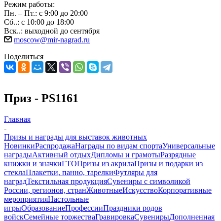
Режим работы:
Пн. – Пт.: с 9:00 до 20:00
Сб..: с 10:00 до 18:00
Вск..: выходной до сентября
moscow@mir-nagrad.ru
Поделиться
Приз - PS1161
Главная
-
Призы и награды для выставок животных
Новинки
Распродажа
Награды по видам спорта
Универсальные
награды
Активный отдых
Дипломы и грамоты
Разрядные
книжки и значки
ГТО
Призы из акрила
Призы и подарки из
стекла
Плакетки, панно, тарелки
Футляры для
наград
Текстильная продукция
Сувениры с символикой
России, регионов, стран
Животные
Искусство
Корпоративные
мероприятия
Настольные
игры
Образование
Профессии
Праздники родов
войск
Семейные торжества
Гравировка
Сувениры
Дополненная