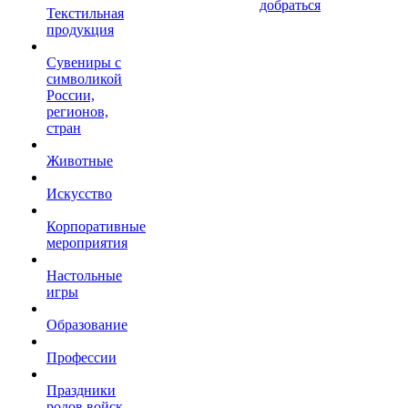
добраться
Текстильная
продукция
Сувениры с
символикой
России,
регионов,
стран
Животные
Искусство
Корпоративные
мероприятия
Настольные
игры
Образование
Профессии
Праздники
родов войск