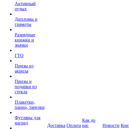
Активный
отдых
Дипломы и
грамоты
Разрядные
книжки и
значки
ГТО
Призы из
акрила
Призы и
подарки из
стекла
Плакетки,
панно, тарелки
Футляры для
Как до
наград
Доставка
Оплата
нас
Новости
Кон