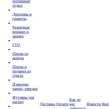
Активный
отдых
Дипломы и
грамоты
Разрядные
книжки и
значки
ГТО
Призы из
акрила
Призы и
подарки из
стекла
Плакетки,
панно, тарелки
Футляры для
Как до
наград
Доставка
Оплата
нас
Новости
Кон
добраться