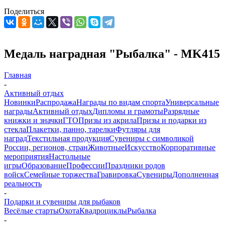
Поделиться
Медаль наградная "Рыбалка" - MK415
Главная
-
Активный отдых
Новинки
Распродажа
Награды по видам спорта
Универсальные
награды
Активный отдых
Дипломы и грамоты
Разрядные
книжки и значки
ГТО
Призы из акрила
Призы и подарки из
стекла
Плакетки, панно, тарелки
Футляры для
наград
Текстильная продукция
Сувениры с символикой
России, регионов, стран
Животные
Искусство
Корпоративные
мероприятия
Настольные
игры
Образование
Профессии
Праздники родов
войск
Семейные торжества
Гравировка
Сувениры
Дополненная
реальность
-
Подарки и сувениры для рыбаков
Весёлые старты
Охота
Квадроциклы
Рыбалка
-