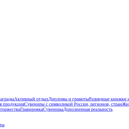
награды
Активный отдых
Дипломы и грамоты
Разрядные книжки и
я продукция
Сувениры с символикой России, регионов, стран
Жи
торжества
Гравировка
Сувениры
Дополненная реальность
ты