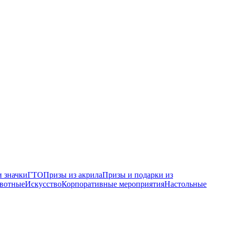
 значки
ГТО
Призы из акрила
Призы и подарки из
вотные
Искусство
Корпоративные мероприятия
Настольные