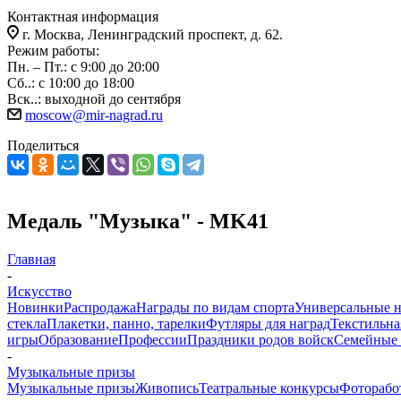
Контактная информация
г. Москва, Ленинградский проспект, д. 62.
Режим работы:
Пн. – Пт.: с 9:00 до 20:00
Сб..: с 10:00 до 18:00
Вск..: выходной до сентября
moscow@mir-nagrad.ru
Поделиться
Медаль "Музыка" - MK41
Главная
-
Искусство
Новинки
Распродажа
Награды по видам спорта
Универсальные 
стекла
Плакетки, панно, тарелки
Футляры для наград
Текстильна
игры
Образование
Профессии
Праздники родов войск
Семейные 
-
Музыкальные призы
Музыкальные призы
Живопись
Театральные конкурсы
Фоторабо