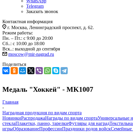
WhatsApp
Telegram
Заказать звонок
Контактная информация
г. Москва, Ленинградский проспект, д. 62.
Режим работы:
Пн. – Пт.: с 9:00 до 20:00
Сб..: с 10:00 до 18:00
Вск..: выходной до сентября
moscow@mir-nagrad.ru
Поделиться
Медаль "Хоккей" - MK1007
Главная
-
Наградная продукция по видам спорта
Новинки
Распродажа
Награды по видам спорта
Универсальные 
стекла
Плакетки, панно, тарелки
Футляры для наград
Текстильна
игры
Образование
Профессии
Праздники родов войск
Семейные 