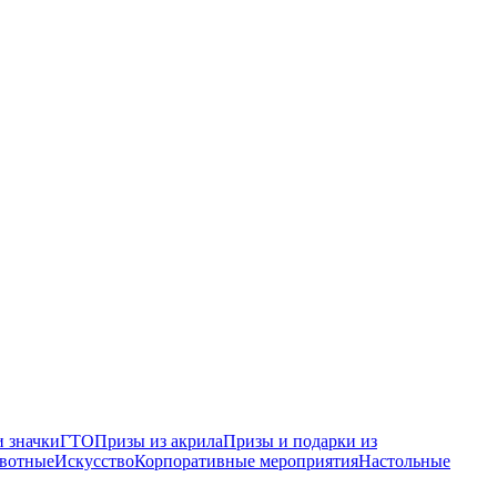
 значки
ГТО
Призы из акрила
Призы и подарки из
вотные
Искусство
Корпоративные мероприятия
Настольные