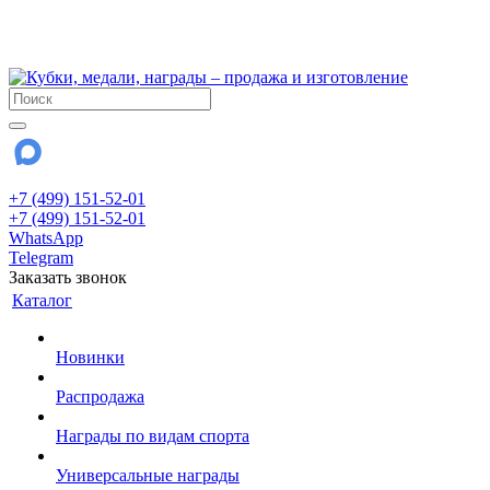
!!! Внимание !!!
28 июля и 3 августа - магазин работает до 18:00
До сентября Воскресенье - выходной день.
+7 (499) 151-52-01
+7 (499) 151-52-01
WhatsApp
Telegram
Заказать звонок
Каталог
Новинки
Распродажа
Награды по видам спорта
Универсальные награды