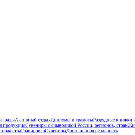
награды
Активный отдых
Дипломы и грамоты
Разрядные книжки и
я продукция
Сувениры с символикой России, регионов, стран
Жи
торжества
Гравировка
Сувениры
Дополненная реальность