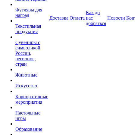
Футляры для
Как до
наград
Доставка
Оплата
нас
Новости
Кон
добраться
Текстильная
продукция
Сувениры с
символикой
России,
регионов,
стран
Животные
Искусство
Корпоративные
мероприятия
Настольные
игры
Образование