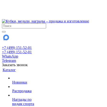
!!! Внимание !!!
6 и 7 августа - магазин работает до 18:00
15 августа - выходной
До сентября Воскресенье - выходной день.
+7 (499) 151-52-01
+7 (499) 151-52-01
WhatsApp
Telegram
Заказать звонок
Каталог
Новинки
Распродажа
Награды по
видам спорта