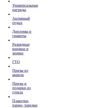
Универсальные
награды
Активный
отдых
Дипломы и
грамоты
Разрядные
книжки и
значки
ГТО
Призы из
акрила
Призы и
подарки из
стекла
Плакетки,
панно, тарелки