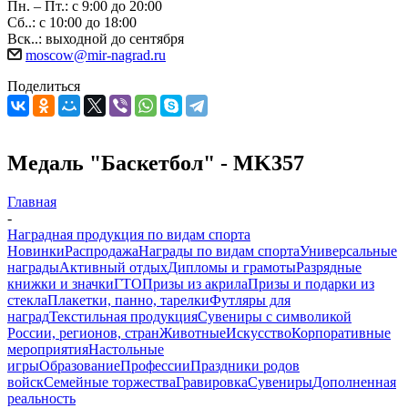
Пн. – Пт.: с 9:00 до 20:00
Сб..: с 10:00 до 18:00
Вск..: выходной до сентября
moscow@mir-nagrad.ru
Поделиться
Медаль "Баскетбол" - MK357
Главная
-
Наградная продукция по видам спорта
Новинки
Распродажа
Награды по видам спорта
Универсальные
награды
Активный отдых
Дипломы и грамоты
Разрядные
книжки и значки
ГТО
Призы из акрила
Призы и подарки из
стекла
Плакетки, панно, тарелки
Футляры для
наград
Текстильная продукция
Сувениры с символикой
России, регионов, стран
Животные
Искусство
Корпоративные
мероприятия
Настольные
игры
Образование
Профессии
Праздники родов
войск
Семейные торжества
Гравировка
Сувениры
Дополненная
реальность