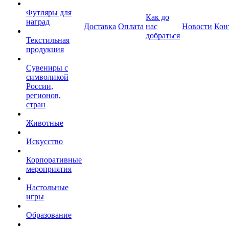
Футляры для
Как до
наград
Доставка
Оплата
нас
Новости
Кон
добраться
Текстильная
продукция
Сувениры с
символикой
России,
регионов,
стран
Животные
Искусство
Корпоративные
мероприятия
Настольные
игры
Образование