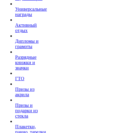
Универсальные
награды
Активный
отдых
Дипломы и
грамоты
Разрядные
книжки и
значки
ГТО
Призы из
акрила
Призы и
подарки из
стекла
Плакетки,
панно, тарелки