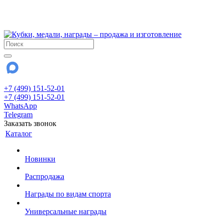
!!! Внимание !!!
28 июля и 3 августа - магазин работает до 18:00
До сентября Воскресенье - выходной день.
+7 (499) 151-52-01
+7 (499) 151-52-01
WhatsApp
Telegram
Заказать звонок
Каталог
Новинки
Распродажа
Награды по видам спорта
Универсальные награды