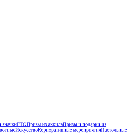
 значки
ГТО
Призы из акрила
Призы и подарки из
вотные
Искусство
Корпоративные мероприятия
Настольные