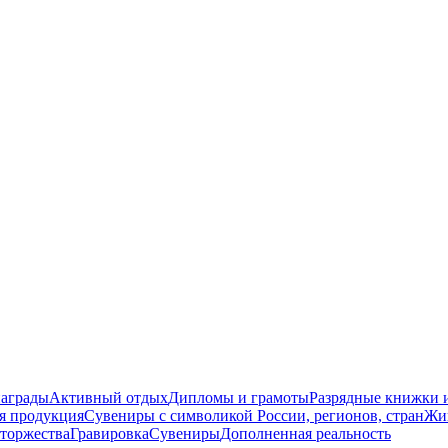
награды
Активный отдых
Дипломы и грамоты
Разрядные книжки и
я продукция
Сувениры с символикой России, регионов, стран
Жи
торжества
Гравировка
Сувениры
Дополненная реальность