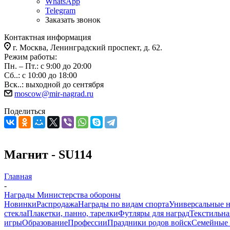
WhatsApp
Telegram
Заказать звонок
Контактная информация
г. Москва, Ленинградский проспект, д. 62.
Режим работы:
Пн. – Пт.: с 9:00 до 20:00
Сб..: с 10:00 до 18:00
Вск..: выходной до сентября
moscow@mir-nagrad.ru
Поделиться
Магнит - SU114
Главная
-
Награды Министерства обороны
Новинки
Распродажа
Награды по видам спорта
Универсальные 
стекла
Плакетки, панно, тарелки
Футляры для наград
Текстильна
игры
Образование
Профессии
Праздники родов войск
Семейные 