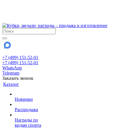
!!! Внимание !!!
6 и 7 августа - магазин работает до 18:00
15 августа - выходной
До сентября Воскресенье - выходной день.
+7 (499) 151-52-01
+7 (499) 151-52-01
WhatsApp
Telegram
Заказать звонок
Каталог
Новинки
Распродажа
Награды по
видам спорта