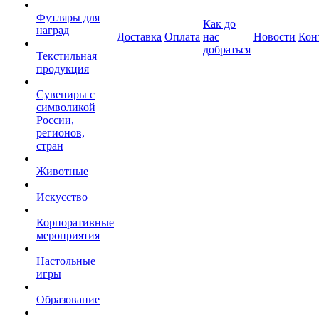
Футляры для
Как до
наград
Доставка
Оплата
нас
Новости
Кон
добраться
Текстильная
продукция
Сувениры с
символикой
России,
регионов,
стран
Животные
Искусство
Корпоративные
мероприятия
Настольные
игры
Образование