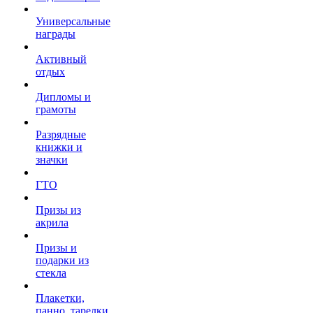
Универсальные
награды
Активный
отдых
Дипломы и
грамоты
Разрядные
книжки и
значки
ГТО
Призы из
акрила
Призы и
подарки из
стекла
Плакетки,
панно, тарелки