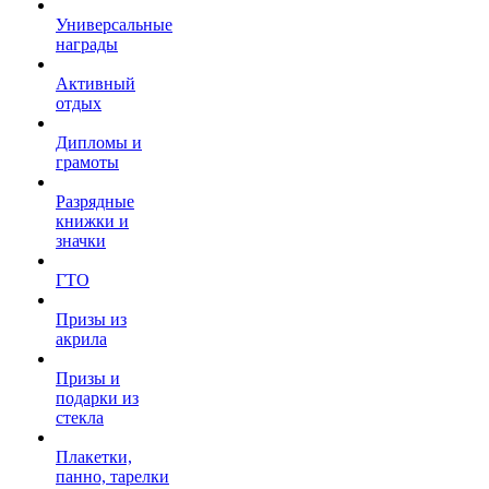
Универсальные
награды
Активный
отдых
Дипломы и
грамоты
Разрядные
книжки и
значки
ГТО
Призы из
акрила
Призы и
подарки из
стекла
Плакетки,
панно, тарелки