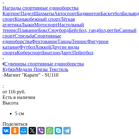
-
Награды спортивные единоборства
Картинг
Падел
Шахматы
Автоспорт
Бадминтон
Баскетбол
Бильяр
спорт
Конькобежный спорт
Лёгкая
атлетика
Лыжи
Мотоспорт
Настольный
теннис
Плавание
Бокс
Сноуборд
Бейсбол, гандбол,регби
Санный
спорт
Стрельба
Спортивные
единоборства
Фехтование
Танцы
Теннис
Фигурное
катание
Футбол
Хоккей
Другие виды
спорта
Киберспорт
Биатлон
Дартс
Пейнтбол
-
Сувениры спортивные единоборства
Кубки
Медали
Призы
Текстиль
-
Магнит "Карате" - SU110
:
от
116 руб.
Есть в наличии
Высота
5 см
Поделиться