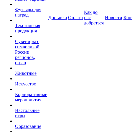
Футляры для
Как до
наград
Доставка
Оплата
нас
Новости
Кон
добраться
Текстильная
продукция
Сувениры с
символикой
России,
регионов,
стран
Животные
Искусство
Корпоративные
мероприятия
Настольные
игры
Образование