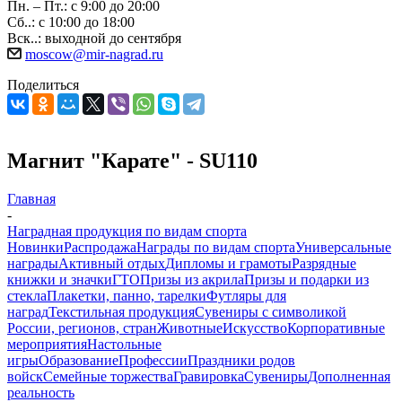
Пн. – Пт.: с 9:00 до 20:00
Сб..: с 10:00 до 18:00
Вск..: выходной до сентября
moscow@mir-nagrad.ru
Поделиться
Магнит "Карате" - SU110
Главная
-
Наградная продукция по видам спорта
Новинки
Распродажа
Награды по видам спорта
Универсальные
награды
Активный отдых
Дипломы и грамоты
Разрядные
книжки и значки
ГТО
Призы из акрила
Призы и подарки из
стекла
Плакетки, панно, тарелки
Футляры для
наград
Текстильная продукция
Сувениры с символикой
России, регионов, стран
Животные
Искусство
Корпоративные
мероприятия
Настольные
игры
Образование
Профессии
Праздники родов
войск
Семейные торжества
Гравировка
Сувениры
Дополненная
реальность