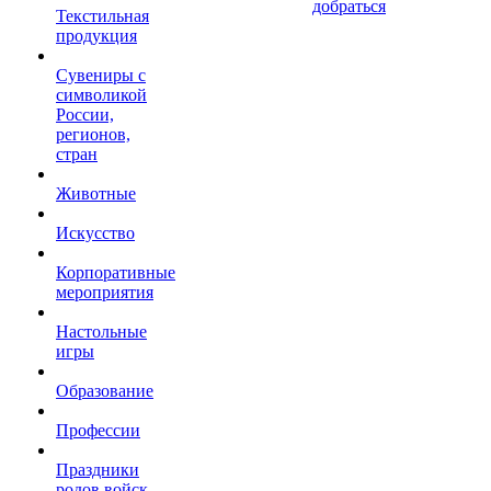
добраться
Текстильная
продукция
Сувениры с
символикой
России,
регионов,
стран
Животные
Искусство
Корпоративные
мероприятия
Настольные
игры
Образование
Профессии
Праздники
родов войск