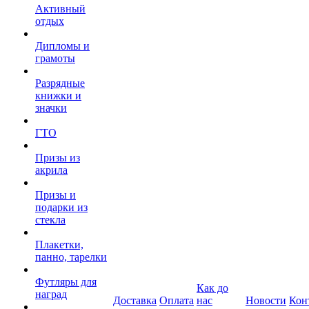
Активный
отдых
Дипломы и
грамоты
Разрядные
книжки и
значки
ГТО
Призы из
акрила
Призы и
подарки из
стекла
Плакетки,
панно, тарелки
Футляры для
Как до
наград
Доставка
Оплата
нас
Новости
Кон