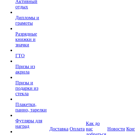
Активный
отдых
Дипломы и
грамоты
Разрядные
книжки и
значки
ГТО
Призы из
акрила
Призы и
подарки из
стекла
Плакетки,
панно, тарелки
Футляры для
Как до
наград
Доставка
Оплата
нас
Новости
Кон
добраться