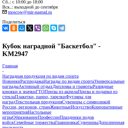
Сб..: с 10:00 до 18:00
Вск..: выходной до сентября
moscow@mir-nagrad.ru
Поделиться
Кубок наградной "Баскетбол" -
KM2947
Главная
-
Наградная продукция по видам спорта
Новинки
Распродажа
Награды по видам спорта
Универсальные
награды
Активный отдых
Дипломы и грамоты
Разрядные
книжки и значки
ГТО
Призы из акрила
Призы и подарки из
стекла
Плакетки, панно, тарелки
Футляры для
наград
Текстильная продукция
Сувениры с символикой
России, регионов, стран
Животные
Искусство
Корпоративные
мероприятия
Настольные
игры
Образование
Профессии
Праздники родов
войск
Семейные торжества
Гравировка
Сувениры
Дополненная
реальность