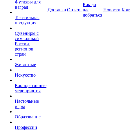
Футляры для
Как до
наград
Доставка
Оплата
нас
Новости
Кон
добраться
Текстильная
продукция
Сувениры с
символикой
России,
регионов,
стран
Животные
Искусство
Корпоративные
мероприятия
Настольные
игры
Образование
Профессии