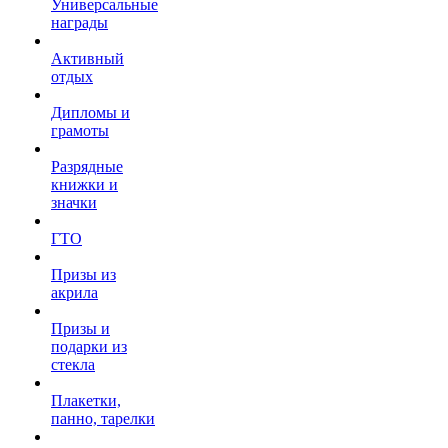
Универсальные
награды
Активный
отдых
Дипломы и
грамоты
Разрядные
книжки и
значки
ГТО
Призы из
акрила
Призы и
подарки из
стекла
Плакетки,
панно, тарелки