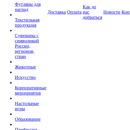
Футляры для
Как до
наград
Доставка
Оплата
нас
Новости
Кон
добраться
Текстильная
продукция
Сувениры с
символикой
России,
регионов,
стран
Животные
Искусство
Корпоративные
мероприятия
Настольные
игры
Образование
Профессии