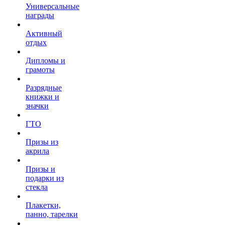
Универсальные
награды
Активный
отдых
Дипломы и
грамоты
Разрядные
книжки и
значки
ГТО
Призы из
акрила
Призы и
подарки из
стекла
Плакетки,
панно, тарелки