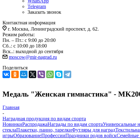
WhatsApp
Telegram
Заказать звонок
Контактная информация
г. Москва, Ленинградский проспект, д. 62.
Режим работы:
Пн. – Пт.: с 9:00 до 20:00
Сб..: с 10:00 до 18:00
Вск..: выходной до сентября
moscow@mir-nagrad.ru
Поделиться
Медаль "Женская гимнастика" - MK20
Главная
-
Наградная продукция по видам спорта
Новинки
Распродажа
Награды по видам спорта
Универсальные 
стекла
Плакетки, панно, тарелки
Футляры для наград
Текстильна
игры
Образование
Профессии
Праздники родов войск
Семейные 