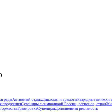
0
награды
Активный отдых
Дипломы и грамоты
Разрядные книжки и
я продукция
Сувениры с символикой России, регионов, стран
Жи
торжества
Гравировка
Сувениры
Дополненная реальность