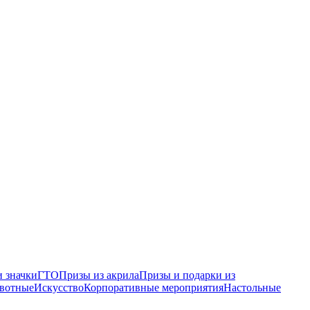
 значки
ГТО
Призы из акрила
Призы и подарки из
вотные
Искусство
Корпоративные мероприятия
Настольные