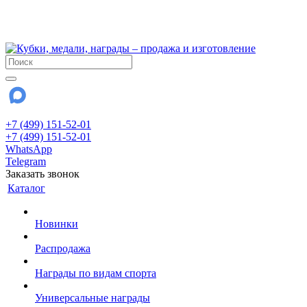
!!! Внимание !!!
28 июля и 3 августа - магазин работает до 18:00
До сентября Воскресенье - выходной день.
+7 (499) 151-52-01
+7 (499) 151-52-01
WhatsApp
Telegram
Заказать звонок
Каталог
Новинки
Распродажа
Награды по видам спорта
Универсальные награды