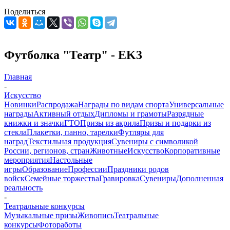
Поделиться
Футболка "Театр" - EK3
Главная
-
Искусство
Новинки
Распродажа
Награды по видам спорта
Универсальные
награды
Активный отдых
Дипломы и грамоты
Разрядные
книжки и значки
ГТО
Призы из акрила
Призы и подарки из
стекла
Плакетки, панно, тарелки
Футляры для
наград
Текстильная продукция
Сувениры с символикой
России, регионов, стран
Животные
Искусство
Корпоративные
мероприятия
Настольные
игры
Образование
Профессии
Праздники родов
войск
Семейные торжества
Гравировка
Сувениры
Дополненная
реальность
-
Театральные конкурсы
Музыкальные призы
Живопись
Театральные
конкурсы
Фотоработы