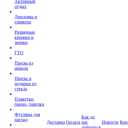
Активный
отдых
Дипломы и
грамоты
Разрядные
книжки и
значки
ГТО
Призы из
акрила
Призы и
подарки из
стекла
Плакетки,
панно, тарелки
Футляры для
Как до
наград
Доставка
Оплата
нас
Новости
Кон
добраться