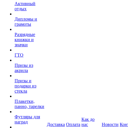
Активный
отдых
Дипломы и
грамоты
Разрядные
книжки и
значки
ГТО
Призы из
акрила
Призы и
подарки из
стекла
Плакетки,
панно, тарелки
Футляры для
Как до
наград
Доставка
Оплата
нас
Новости
Кон