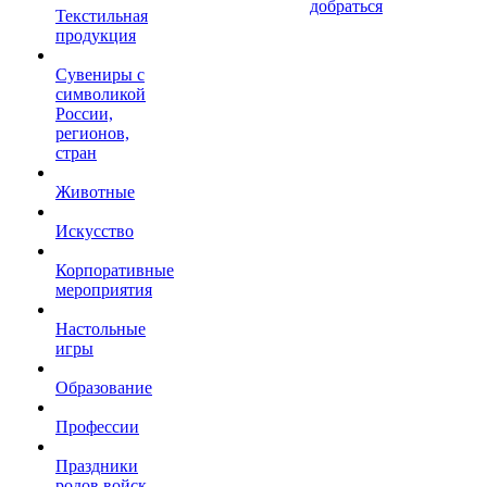
добраться
Текстильная
продукция
Сувениры с
символикой
России,
регионов,
стран
Животные
Искусство
Корпоративные
мероприятия
Настольные
игры
Образование
Профессии
Праздники
родов войск