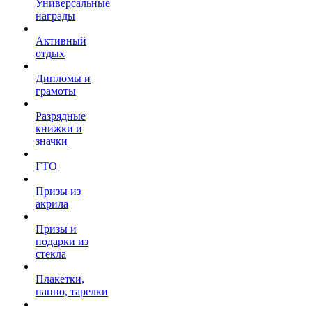
Универсальные
награды
Активный
отдых
Дипломы и
грамоты
Разрядные
книжки и
значки
ГТО
Призы из
акрила
Призы и
подарки из
стекла
Плакетки,
панно, тарелки