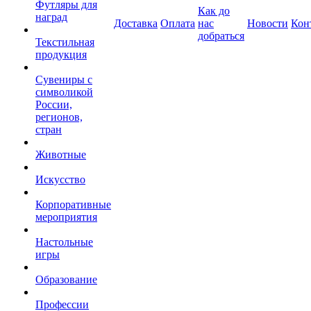
Футляры для
Как до
наград
Доставка
Оплата
нас
Новости
Кон
добраться
Текстильная
продукция
Сувениры с
символикой
России,
регионов,
стран
Животные
Искусство
Корпоративные
мероприятия
Настольные
игры
Образование
Профессии