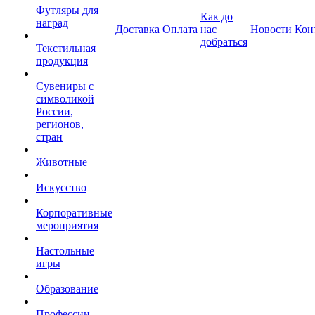
Футляры для
Как до
наград
Доставка
Оплата
нас
Новости
Кон
добраться
Текстильная
продукция
Сувениры с
символикой
России,
регионов,
стран
Животные
Искусство
Корпоративные
мероприятия
Настольные
игры
Образование
Профессии