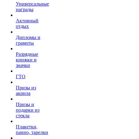
Универсальные
награды
Активный
отдых
Дипломы и
грамоты
Разрядные
книжки и
значки
ГТО
Призы из
акрила
Призы и
подарки из
стекла
Плакетки,
панно, тарелки