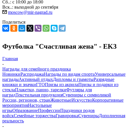
Сб..: с 10:00 до 18:00
Вск..: выходной до сентября
moscow@mir-nagrad.ru
Поделиться
Футболка "Счастливая жена" - EK3
Главная
-
Награды для семейного праздника
Новинки
Распродажа
Награды по видам спорта
Универсальные
награды
Активный отдых
Дипломы и грамоты
Разрядные
книжки и значки
ГТО
Призы из акрила
Призы и подарки из
стекла
Плакетки, панно, тарелки
Футляры для
наград
Текстильная продукция
Сувениры с символикой
России, регионов, стран
Животные
Искусство
Корпоративные
мероприятия
Настольные
игры
Образование
Профессии
Праздники родов
войск
Семейные торжества
Гравировка
Сувениры
Дополненная
реальность
-