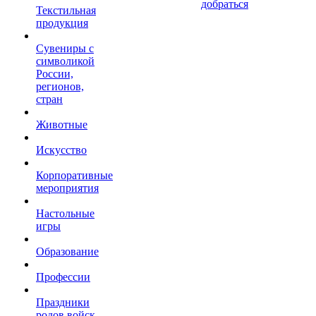
добраться
Текстильная
продукция
Сувениры с
символикой
России,
регионов,
стран
Животные
Искусство
Корпоративные
мероприятия
Настольные
игры
Образование
Профессии
Праздники
родов войск