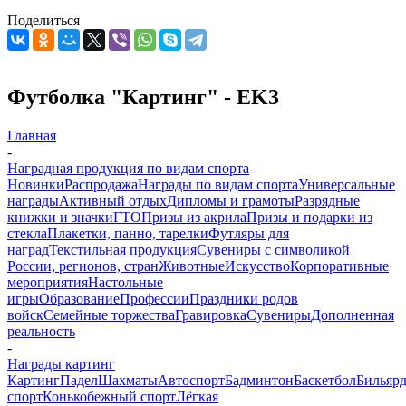
Поделиться
Футболка "Картинг" - EK3
Главная
-
Наградная продукция по видам спорта
Новинки
Распродажа
Награды по видам спорта
Универсальные
награды
Активный отдых
Дипломы и грамоты
Разрядные
книжки и значки
ГТО
Призы из акрила
Призы и подарки из
стекла
Плакетки, панно, тарелки
Футляры для
наград
Текстильная продукция
Сувениры с символикой
России, регионов, стран
Животные
Искусство
Корпоративные
мероприятия
Настольные
игры
Образование
Профессии
Праздники родов
войск
Семейные торжества
Гравировка
Сувениры
Дополненная
реальность
-
Награды картинг
Картинг
Падел
Шахматы
Автоспорт
Бадминтон
Баскетбол
Бильяр
спорт
Конькобежный спорт
Лёгкая