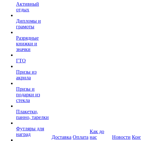
Активный
отдых
Дипломы и
грамоты
Разрядные
книжки и
значки
ГТО
Призы из
акрила
Призы и
подарки из
стекла
Плакетки,
панно, тарелки
Футляры для
Как до
наград
Доставка
Оплата
нас
Новости
Кон