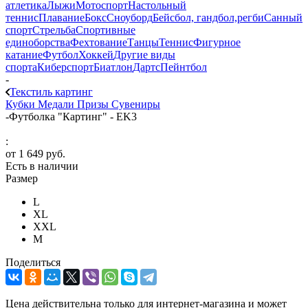
атлетика
Лыжи
Мотоспорт
Настольный
теннис
Плавание
Бокс
Сноуборд
Бейсбол, гандбол,регби
Санный
спорт
Стрельба
Спортивные
единоборства
Фехтование
Танцы
Теннис
Фигурное
катание
Футбол
Хоккей
Другие виды
спорта
Киберспорт
Биатлон
Дартс
Пейнтбол
-
Текстиль картинг
Кубки
Медали
Призы
Сувениры
-
Футболка "Картинг" - EK3
:
от
1 649 руб.
Есть в наличии
Размер
L
XL
XXL
М
Поделиться
Цена действительна только для интернет-магазина и может