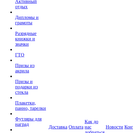
Активный
отдых
Дипломы и
грамоты
Разрядные
книжки и
значки
ГТО
Призы из
акрила
Призы и
подарки из
стекла
Плакетки,
панно, тарелки
Футляры для
Как до
наград
Доставка
Оплата
нас
Новости
Кон
добраться