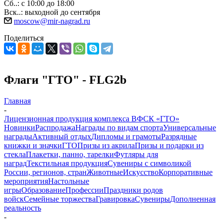
Сб..: с 10:00 до 18:00
Вск..: выходной до сентября
moscow@mir-nagrad.ru
Поделиться
Флаги "ГТО" - FLG2b
Главная
-
Лицензионная продукция комплекса ВФСК «ГТО»
Новинки
Распродажа
Награды по видам спорта
Универсальные
награды
Активный отдых
Дипломы и грамоты
Разрядные
книжки и значки
ГТО
Призы из акрила
Призы и подарки из
стекла
Плакетки, панно, тарелки
Футляры для
наград
Текстильная продукция
Сувениры с символикой
России, регионов, стран
Животные
Искусство
Корпоративные
мероприятия
Настольные
игры
Образование
Профессии
Праздники родов
войск
Семейные торжества
Гравировка
Сувениры
Дополненная
реальность
-