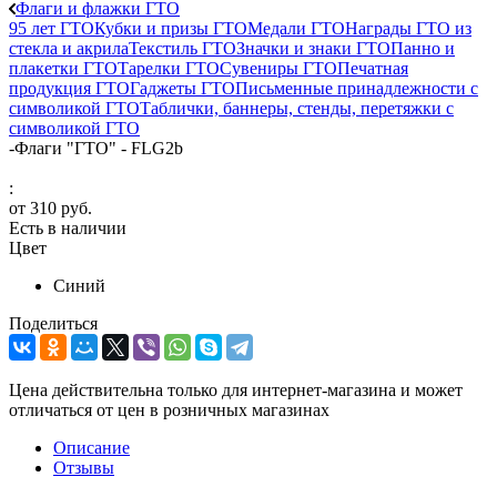
Флаги и флажки ГТО
95 лет ГТО
Кубки и призы ГТО
Медали ГТО
Награды ГТО из
стекла и акрила
Текстиль ГТО
Значки и знаки ГТО
Панно и
плакетки ГТО
Тарелки ГТО
Сувениры ГТО
Печатная
продукция ГТО
Гаджеты ГТО
Письменные принадлежности с
символикой ГТО
Таблички, баннеры, стенды, перетяжки с
символикой ГТО
-
Флаги "ГТО" - FLG2b
:
от
310 руб.
Есть в наличии
Цвет
Синий
Поделиться
Цена действительна только для интернет-магазина и может
отличаться от цен в розничных магазинах
Описание
Отзывы