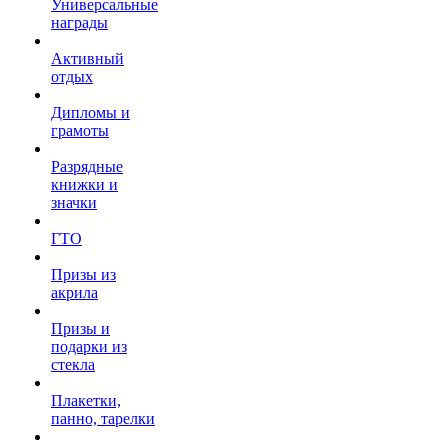
Универсальные
награды
Активный
отдых
Дипломы и
грамоты
Разрядные
книжки и
значки
ГТО
Призы из
акрила
Призы и
подарки из
стекла
Плакетки,
панно, тарелки