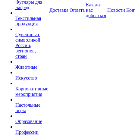
Футляры для
Как до
наград
Доставка
Оплата
нас
Новости
Кон
добраться
Текстильная
продукция
Сувениры с
символикой
России,
регионов,
стран
Животные
Искусство
Корпоративные
мероприятия
Настольные
игры
Образование
Профессии