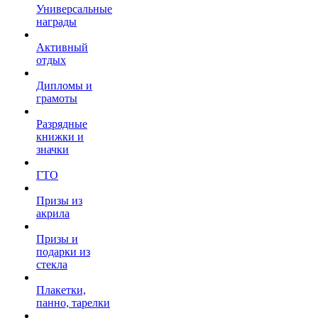
Универсальные
награды
Активный
отдых
Дипломы и
грамоты
Разрядные
книжки и
значки
ГТО
Призы из
акрила
Призы и
подарки из
стекла
Плакетки,
панно, тарелки