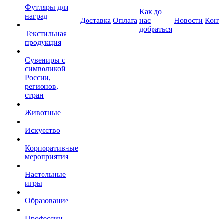
Футляры для
Как до
наград
Доставка
Оплата
нас
Новости
Кон
добраться
Текстильная
продукция
Сувениры с
символикой
России,
регионов,
стран
Животные
Искусство
Корпоративные
мероприятия
Настольные
игры
Образование
Профессии