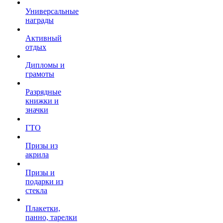
Универсальные
награды
Активный
отдых
Дипломы и
грамоты
Разрядные
книжки и
значки
ГТО
Призы из
акрила
Призы и
подарки из
стекла
Плакетки,
панно, тарелки