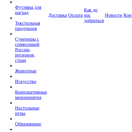
Футляры для
Как до
наград
Доставка
Оплата
нас
Новости
Кон
добраться
Текстильная
продукция
Сувениры с
символикой
России,
регионов,
стран
Животные
Искусство
Корпоративные
мероприятия
Настольные
игры
Образование