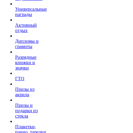
Универсальные
награды
Активный
отдых
Дипломы и
грамоты
Разрядные
книжки и
значки
ГТО
Призы из
акрила
Призы и
подарки из
стекла
Плакетки,
панно, тарелки