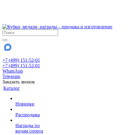
!!! Внимание !!!
6 и 7 августа - магазин работает до 18:00
15 августа - выходной
До сентября Воскресенье - выходной день.
+7 (499) 151-52-01
+7 (499) 151-52-01
WhatsApp
Telegram
Заказать звонок
Каталог
Новинки
Распродажа
Награды по
видам спорта