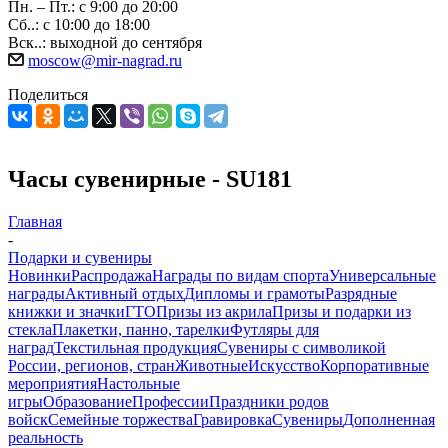
Пн. – Пт.: с 9:00 до 20:00
Сб..: с 10:00 до 18:00
Вск..: выходной до сентября
moscow@mir-nagrad.ru
Поделиться
Часы сувенирные - SU181
Главная
-
Подарки и сувениры
Новинки
Распродажа
Награды по видам спорта
Универсальные
награды
Активный отдых
Дипломы и грамоты
Разрядные
книжки и значки
ГТО
Призы из акрила
Призы и подарки из
стекла
Плакетки, панно, тарелки
Футляры для
наград
Текстильная продукция
Сувениры с символикой
России, регионов, стран
Животные
Искусство
Корпоративные
мероприятия
Настольные
игры
Образование
Профессии
Праздники родов
войск
Семейные торжества
Гравировка
Сувениры
Дополненная
реальность