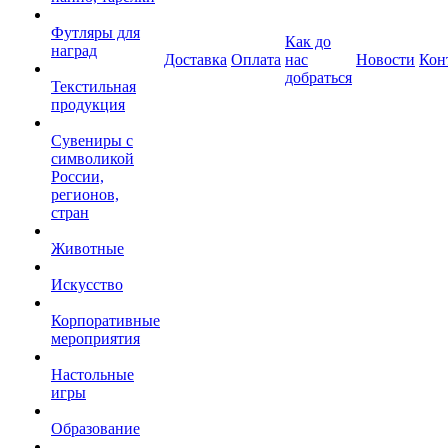
Футляры для
Как до
наград
Доставка
Оплата
нас
Новости
Кон
добраться
Текстильная
продукция
Сувениры с
символикой
России,
регионов,
стран
Животные
Искусство
Корпоративные
мероприятия
Настольные
игры
Образование