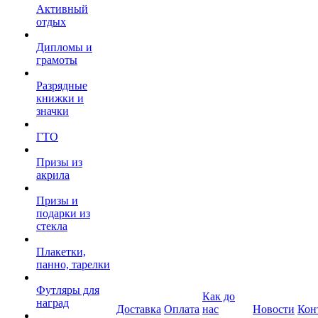
Активный
отдых
Дипломы и
грамоты
Разрядные
книжки и
значки
ГТО
Призы из
акрила
Призы и
подарки из
стекла
Плакетки,
панно, тарелки
Футляры для
Как до
наград
Доставка
Оплата
нас
Новости
Кон