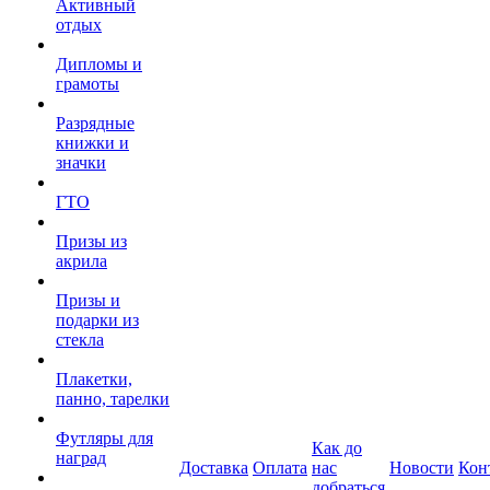
Активный
отдых
Дипломы и
грамоты
Разрядные
книжки и
значки
ГТО
Призы из
акрила
Призы и
подарки из
стекла
Плакетки,
панно, тарелки
Футляры для
Как до
наград
Доставка
Оплата
нас
Новости
Кон
добраться