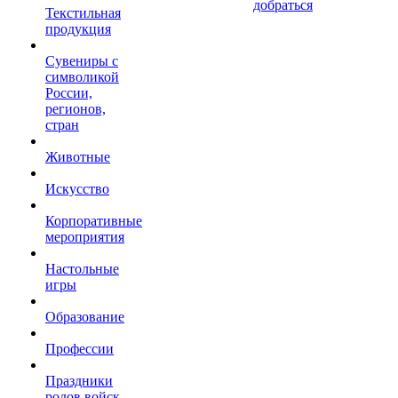
добраться
Текстильная
продукция
Сувениры с
символикой
России,
регионов,
стран
Животные
Искусство
Корпоративные
мероприятия
Настольные
игры
Образование
Профессии
Праздники
родов войск