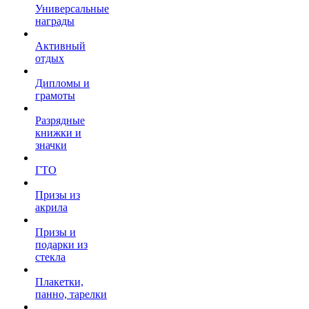
Универсальные
награды
Активный
отдых
Дипломы и
грамоты
Разрядные
книжки и
значки
ГТО
Призы из
акрила
Призы и
подарки из
стекла
Плакетки,
панно, тарелки