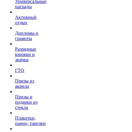
Универсальные
награды
Активный
отдых
Дипломы и
грамоты
Разрядные
книжки и
значки
ГТО
Призы из
акрила
Призы и
подарки из
стекла
Плакетки,
панно, тарелки