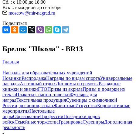
Сб..: с 10:00 до 18:00
Вск..: выходной до сентября
moscow@mir-nagrad.ru
Поделиться
Брелок "Школа" - BR13
Главная
-
Награды для образовательных учреждений
Новинки
Распродажа
Награды по видам спорта
Универсальные
награды
Активный отдых
Дипломы и грамоты
Разрядные
книжки и значки
ГТО
Призы из акрила
Призы и подарки из
стекла
Плакетки, панно, тарелки
Футляры для
наград
Текстильная продукция
Сувениры с символикой
России, регионов, стран
Животные
Искусство
Корпоративные
мероприятия
Настольные
игры
Образование
Профессии
Праздники родов
войск
Семейные торжества
Гравировка
Сувениры
Дополненная
реальность
-