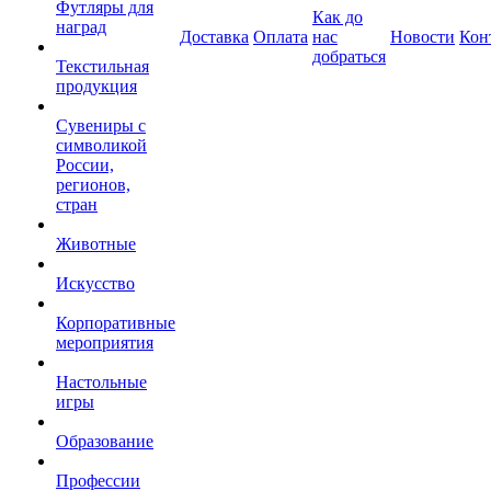
Футляры для
Как до
наград
Доставка
Оплата
нас
Новости
Кон
добраться
Текстильная
продукция
Сувениры с
символикой
России,
регионов,
стран
Животные
Искусство
Корпоративные
мероприятия
Настольные
игры
Образование
Профессии