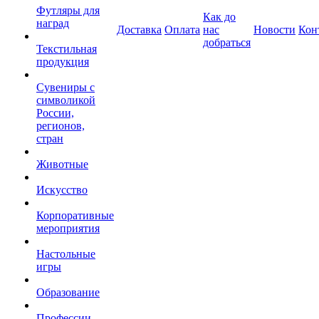
Футляры для
Как до
наград
Доставка
Оплата
нас
Новости
Кон
добраться
Текстильная
продукция
Сувениры с
символикой
России,
регионов,
стран
Животные
Искусство
Корпоративные
мероприятия
Настольные
игры
Образование
Профессии