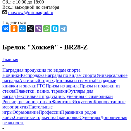
Сб..: с 10:00 до 18:00
Вск..: выходной до сентября
moscow@mir-nagrad.ru
Поделиться
Брелок "Хоккей" - BR28-Z
Главная
-
Наградная продукция по видам спорта
Новинки
Распродажа
Награды по видам спорта
Универсальные
награды
Активный отдых
Дипломы и грамоты
Разрядные
книжки и значки
ГТО
Призы из акрила
Призы и подарки из
стекла
Плакетки, панно, тарелки
Футляры для
наград
Текстильная продукция
Сувениры с символикой
России, регионов, стран
Животные
Искусство
Корпоративные
мероприятия
Настольные
игры
Образование
Профессии
Праздники родов
войск
Семейные торжества
Гравировка
Сувениры
Дополненная
реальность
-