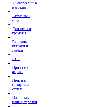
Универсальные
награды
Активный
отдых
Дипломы и
грамоты
Разрядные
книжки и
значки
ГТО
Призы из
акрила
Призы и
подарки из
стекла
Плакетки,
панно, тарелки