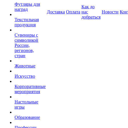
Футляры для
Как до
наград
Доставка
Оплата
нас
Новости
Кон
добраться
Текстильная
продукция
Сувениры с
символикой
России,
регионов,
стран
Животные
Искусство
Корпоративные
мероприятия
Настольные
игры
Образование
Профессии