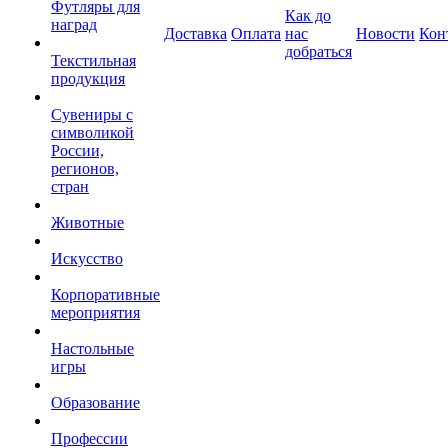
Футляры для
Как до
наград
Доставка
Оплата
нас
Новости
Кон
добраться
Текстильная
продукция
Сувениры с
символикой
России,
регионов,
стран
Животные
Искусство
Корпоративные
мероприятия
Настольные
игры
Образование
Профессии