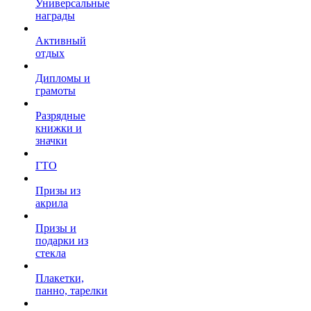
Универсальные
награды
Активный
отдых
Дипломы и
грамоты
Разрядные
книжки и
значки
ГТО
Призы из
акрила
Призы и
подарки из
стекла
Плакетки,
панно, тарелки