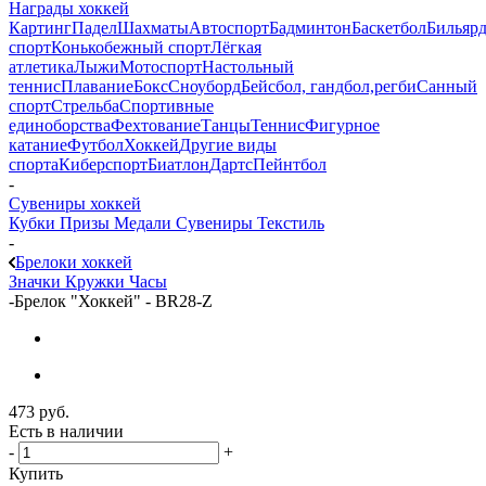
Награды хоккей
Картинг
Падел
Шахматы
Автоспорт
Бадминтон
Баскетбол
Бильяр
спорт
Конькобежный спорт
Лёгкая
атлетика
Лыжи
Мотоспорт
Настольный
теннис
Плавание
Бокс
Сноуборд
Бейсбол, гандбол,регби
Санный
спорт
Стрельба
Спортивные
единоборства
Фехтование
Танцы
Теннис
Фигурное
катание
Футбол
Хоккей
Другие виды
спорта
Киберспорт
Биатлон
Дартс
Пейнтбол
-
Сувениры хоккей
Кубки
Призы
Медали
Сувениры
Текстиль
-
Брелоки хоккей
Значки
Кружки
Часы
-
Брелок "Хоккей" - BR28-Z
473
руб.
Есть в наличии
-
+
Купить