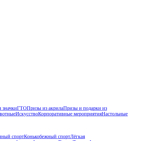
 значки
ГТО
Призы из акрила
Призы и подарки из
вотные
Искусство
Корпоративные мероприятия
Настольные
нный спорт
Конькобежный спорт
Лёгкая