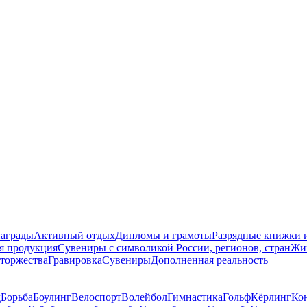
награды
Активный отдых
Дипломы и грамоты
Разрядные книжки и
я продукция
Сувениры с символикой России, регионов, стран
Жи
торжества
Гравировка
Сувениры
Дополненная реальность
д
Борьба
Боулинг
Велоспорт
Волейбол
Гимнастика
Гольф
Кёрлинг
Ко