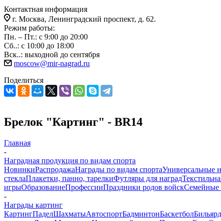
Контактная информация
г. Москва, Ленинградский проспект, д. 62.
Режим работы:
Пн. – Пт.: с 9:00 до 20:00
Сб..: с 10:00 до 18:00
Вск..: выходной до сентября
moscow@mir-nagrad.ru
Поделиться
Брелок "Картинг" - BR14
Главная
-
Наградная продукция по видам спорта
Новинки
Распродажа
Награды по видам спорта
Универсальные 
стекла
Плакетки, панно, тарелки
Футляры для наград
Текстильна
игры
Образование
Профессии
Праздники родов войск
Семейные 
-
Награды картинг
Картинг
Падел
Шахматы
Автоспорт
Бадминтон
Баскетбол
Бильяр