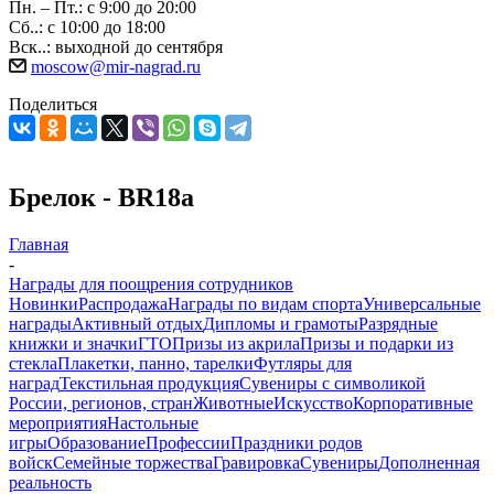
Пн. – Пт.: с 9:00 до 20:00
Сб..: с 10:00 до 18:00
Вск..: выходной до сентября
moscow@mir-nagrad.ru
Поделиться
Брелок - BR18a
Главная
-
Награды для поощрения сотрудников
Новинки
Распродажа
Награды по видам спорта
Универсальные
награды
Активный отдых
Дипломы и грамоты
Разрядные
книжки и значки
ГТО
Призы из акрила
Призы и подарки из
стекла
Плакетки, панно, тарелки
Футляры для
наград
Текстильная продукция
Сувениры с символикой
России, регионов, стран
Животные
Искусство
Корпоративные
мероприятия
Настольные
игры
Образование
Профессии
Праздники родов
войск
Семейные торжества
Гравировка
Сувениры
Дополненная
реальность