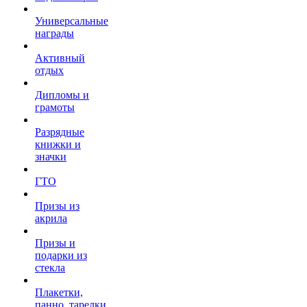
Универсальные
награды
Активный
отдых
Дипломы и
грамоты
Разрядные
книжки и
значки
ГТО
Призы из
акрила
Призы и
подарки из
стекла
Плакетки,
панно, тарелки