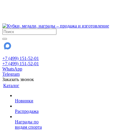
!!! Внимание !!!
6 и 7 августа - магазин работает до 18:00
15 августа - выходной
До сентября Воскресенье - выходной день.
+7 (499) 151-52-01
+7 (499) 151-52-01
WhatsApp
Telegram
Заказать звонок
Каталог
Новинки
Распродажа
Награды по
видам спорта