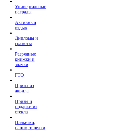
Универсальные
награды
Активный
отдых
Дипломы и
грамоты
Разрядные
книжки и
значки
ГТО
Призы из
акрила
Призы и
подарки из
стекла
Плакетки,
панно, тарелки