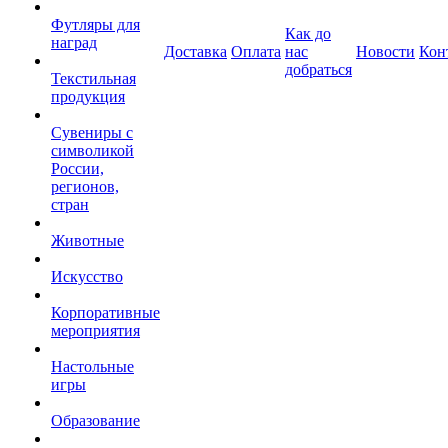
Футляры для
Как до
наград
Доставка
Оплата
нас
Новости
Кон
добраться
Текстильная
продукция
Сувениры с
символикой
России,
регионов,
стран
Животные
Искусство
Корпоративные
мероприятия
Настольные
игры
Образование