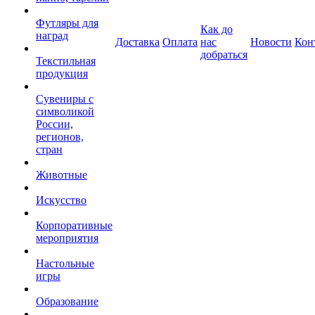
Футляры для
Как до
наград
Доставка
Оплата
нас
Новости
Кон
добраться
Текстильная
продукция
Сувениры с
символикой
России,
регионов,
стран
Животные
Искусство
Корпоративные
мероприятия
Настольные
игры
Образование