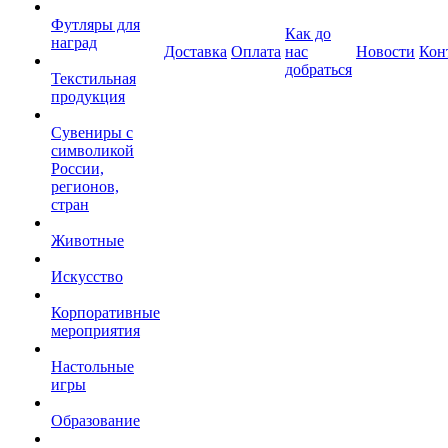
Футляры для
Как до
наград
Доставка
Оплата
нас
Новости
Кон
добраться
Текстильная
продукция
Сувениры с
символикой
России,
регионов,
стран
Животные
Искусство
Корпоративные
мероприятия
Настольные
игры
Образование