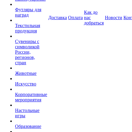
Футляры для
Как до
наград
Доставка
Оплата
нас
Новости
Кон
добраться
Текстильная
продукция
Сувениры с
символикой
России,
регионов,
стран
Животные
Искусство
Корпоративные
мероприятия
Настольные
игры
Образование