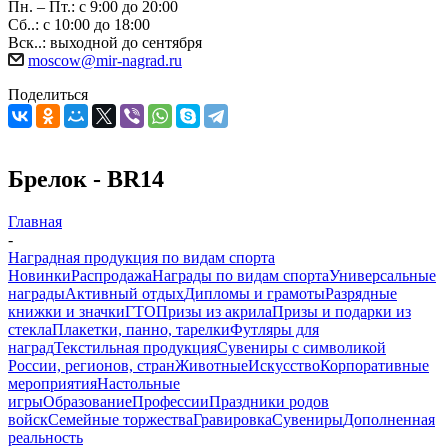
Пн. – Пт.: с 9:00 до 20:00
Сб..: с 10:00 до 18:00
Вск..: выходной до сентября
moscow@mir-nagrad.ru
Поделиться
Брелок - BR14
Главная
-
Наградная продукция по видам спорта
Новинки
Распродажа
Награды по видам спорта
Универсальные
награды
Активный отдых
Дипломы и грамоты
Разрядные
книжки и значки
ГТО
Призы из акрила
Призы и подарки из
стекла
Плакетки, панно, тарелки
Футляры для
наград
Текстильная продукция
Сувениры с символикой
России, регионов, стран
Животные
Искусство
Корпоративные
мероприятия
Настольные
игры
Образование
Профессии
Праздники родов
войск
Семейные торжества
Гравировка
Сувениры
Дополненная
реальность