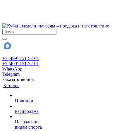
!!! Внимание !!!
6 и 7 августа - магазин работает до 18:00
15 августа - выходной
До сентября Воскресенье - выходной день.
+7 (499) 151-52-01
+7 (499) 151-52-01
WhatsApp
Telegram
Заказать звонок
Каталог
Новинки
Распродажа
Награды по
видам спорта