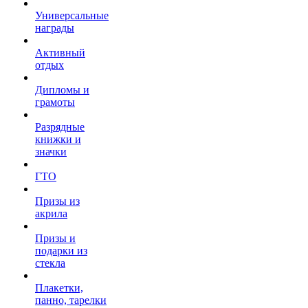
Универсальные
награды
Активный
отдых
Дипломы и
грамоты
Разрядные
книжки и
значки
ГТО
Призы из
акрила
Призы и
подарки из
стекла
Плакетки,
панно, тарелки