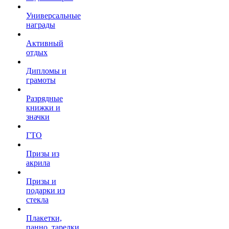
Универсальные
награды
Активный
отдых
Дипломы и
грамоты
Разрядные
книжки и
значки
ГТО
Призы из
акрила
Призы и
подарки из
стекла
Плакетки,
панно, тарелки