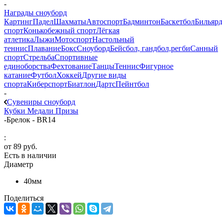
-
Награды сноуборд
Картинг
Падел
Шахматы
Автоспорт
Бадминтон
Баскетбол
Бильяр
спорт
Конькобежный спорт
Лёгкая
атлетика
Лыжи
Мотоспорт
Настольный
теннис
Плавание
Бокс
Сноуборд
Бейсбол, гандбол,регби
Санный
спорт
Стрельба
Спортивные
единоборства
Фехтование
Танцы
Теннис
Фигурное
катание
Футбол
Хоккей
Другие виды
спорта
Киберспорт
Биатлон
Дартс
Пейнтбол
-
Сувениры сноуборд
Кубки
Медали
Призы
-
Брелок - BR14
:
от
89 руб.
Есть в наличии
Диаметр
40мм
Поделиться