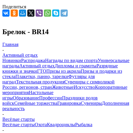
Поделиться
Брелок - BR14
Главная
-
Активный отдых
Новинки
Распродажа
Награды по видам спорта
Универсальные
награды
Активный отдых
Дипломы и грамоты
Разрядные
книжки и значки
ГТО
Призы из акрила
Призы и подарки из
стекла
Плакетки, панно, тарелки
Футляры для
наград
Текстильная продукция
Сувениры с символикой
России, регионов, стран
Животные
Искусство
Корпоративные
мероприятия
Настольные
игры
Образование
Профессии
Праздники родов
войск
Семейные торжества
Гравировка
Сувениры
Дополненная
реальность
-
Весёлые старты
Весёлые старты
Охота
Квадроциклы
Рыбалка
-