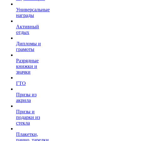
Универсальные
награды
Активный
отдых
Дипломы и
грамоты
Разрядные
книжки и
значки
ГТО
Призы из
акрила
Призы и
подарки из
стекла
Плакетки,
панно, тарелки