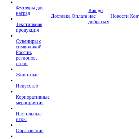
Футляры для
Как до
наград
Доставка
Оплата
нас
Новости
Кон
добраться
Текстильная
продукция
Сувениры с
символикой
России,
регионов,
стран
Животные
Искусство
Корпоративные
мероприятия
Настольные
игры
Образование