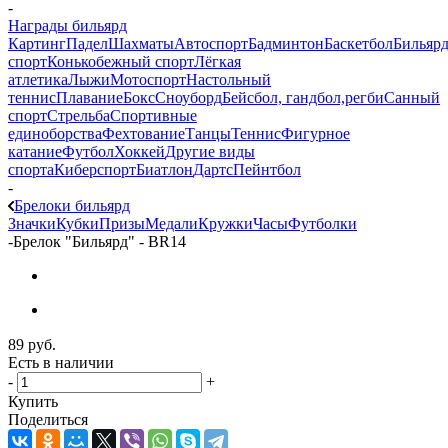
-
Награды бильярд
Картинг
Падел
Шахматы
Автоспорт
Бадминтон
Баскетбол
Бильяр
спорт
Конькобежный спорт
Лёгкая
атлетика
Лыжи
Мотоспорт
Настольный
теннис
Плавание
Бокс
Сноуборд
Бейсбол, гандбол,регби
Санный
спорт
Стрельба
Спортивные
единоборства
Фехтование
Танцы
Теннис
Фигурное
катание
Футбол
Хоккей
Другие виды
спорта
Киберспорт
Биатлон
Дартс
Пейнтбол
-
Брелоки бильярд
Значки
Кубки
Призы
Медали
Кружки
Часы
Футболки
-
Брелок "Бильярд" - BR14
89
руб.
Есть в наличии
-
+
Купить
Поделиться