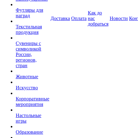
Футляры для
Как до
наград
Доставка
Оплата
нас
Новости
Кон
добраться
Текстильная
продукция
Сувениры с
символикой
России,
регионов,
стран
Животные
Искусство
Корпоративные
мероприятия
Настольные
игры
Образование