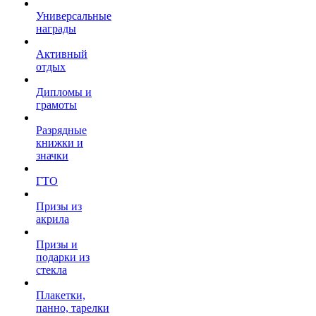
Универсальные
награды
Активный
отдых
Дипломы и
грамоты
Разрядные
книжки и
значки
ГТО
Призы из
акрила
Призы и
подарки из
стекла
Плакетки,
панно, тарелки