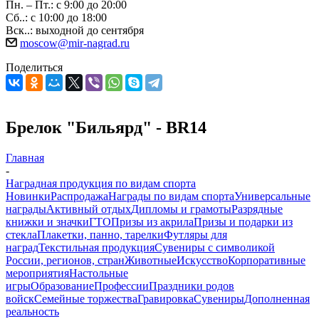
Пн. – Пт.: с 9:00 до 20:00
Сб..: с 10:00 до 18:00
Вск..: выходной до сентября
moscow@mir-nagrad.ru
Поделиться
Брелок "Бильярд" - BR14
Главная
-
Наградная продукция по видам спорта
Новинки
Распродажа
Награды по видам спорта
Универсальные
награды
Активный отдых
Дипломы и грамоты
Разрядные
книжки и значки
ГТО
Призы из акрила
Призы и подарки из
стекла
Плакетки, панно, тарелки
Футляры для
наград
Текстильная продукция
Сувениры с символикой
России, регионов, стран
Животные
Искусство
Корпоративные
мероприятия
Настольные
игры
Образование
Профессии
Праздники родов
войск
Семейные торжества
Гравировка
Сувениры
Дополненная
реальность