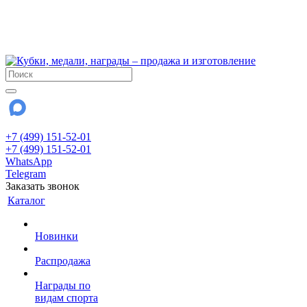
!!! Внимание !!!
6 и 7 августа - магазин работает до 18:00
15 августа - выходной
До сентября Воскресенье - выходной день.
+7 (499) 151-52-01
+7 (499) 151-52-01
WhatsApp
Telegram
Заказать звонок
Каталог
Новинки
Распродажа
Награды по
видам спорта