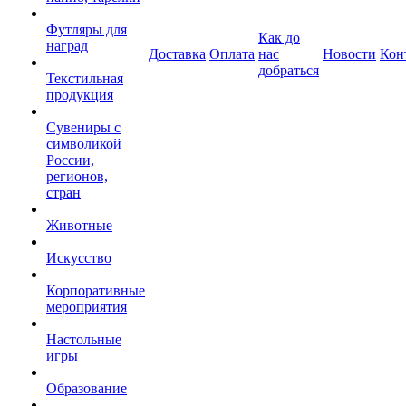
Футляры для
Как до
наград
Доставка
Оплата
нас
Новости
Кон
добраться
Текстильная
продукция
Сувениры с
символикой
России,
регионов,
стран
Животные
Искусство
Корпоративные
мероприятия
Настольные
игры
Образование