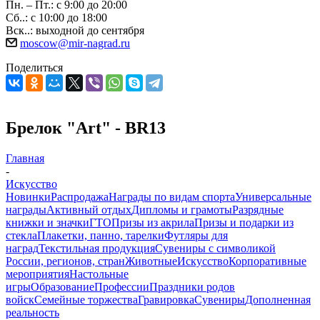
Пн. – Пт.: с 9:00 до 20:00
Сб..: с 10:00 до 18:00
Вск..: выходной до сентября
moscow@mir-nagrad.ru
Поделиться
Брелок "Art" - BR13
Главная
-
Искусство
Новинки
Распродажа
Награды по видам спорта
Универсальные
награды
Активный отдых
Дипломы и грамоты
Разрядные
книжки и значки
ГТО
Призы из акрила
Призы и подарки из
стекла
Плакетки, панно, тарелки
Футляры для
наград
Текстильная продукция
Сувениры с символикой
России, регионов, стран
Животные
Искусство
Корпоративные
мероприятия
Настольные
игры
Образование
Профессии
Праздники родов
войск
Семейные торжества
Гравировка
Сувениры
Дополненная
реальность