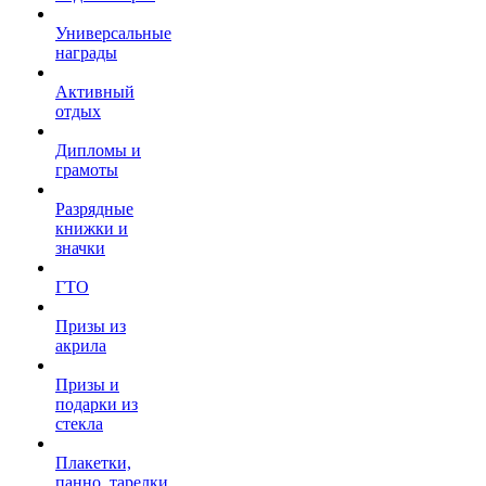
Универсальные
награды
Активный
отдых
Дипломы и
грамоты
Разрядные
книжки и
значки
ГТО
Призы из
акрила
Призы и
подарки из
стекла
Плакетки,
панно, тарелки