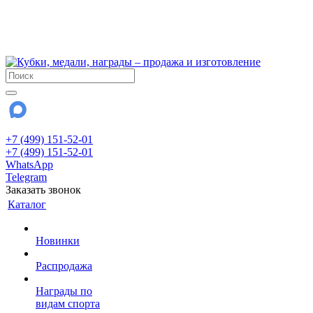
!!! Внимание !!!
6 и 7 августа - магазин работает до 18:00
15 августа - выходной
До сентября Воскресенье - выходной день.
+7 (499) 151-52-01
+7 (499) 151-52-01
WhatsApp
Telegram
Заказать звонок
Каталог
Новинки
Распродажа
Награды по
видам спорта