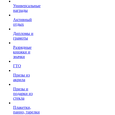
Универсальные
награды
Активный
отдых
Дипломы и
грамоты
Разрядные
книжки и
значки
ГТО
Призы из
акрила
Призы и
подарки из
стекла
Плакетки,
панно, тарелки