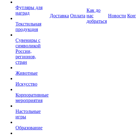
Футляры для
Как до
наград
Доставка
Оплата
нас
Новости
Кон
добраться
Текстильная
продукция
Сувениры с
символикой
России,
регионов,
стран
Животные
Искусство
Корпоративные
мероприятия
Настольные
игры
Образование